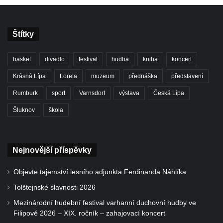
Štítky
basket
divadlo
festival
hudba
kniha
koncert
Krásná Lípa
Loreta
muzeum
přednáška
představení
Rumburk
sport
Varnsdorf
výstava
Česká Lípa
Šluknov
škola
Nejnovější příspěvky
Objevte tajemství lesního adjunkta Ferdinanda Náhlíka
Tolštejnské slavnosti 2026
Mezinárodní hudební festival varhanní duchovní hudby ve
Filipově 2026 – XIX. ročník – zahajovací koncert