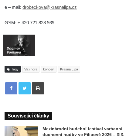
e – mail:
drobeckova@krasnalipa.cz
GSM: + 420 721 828 939
Tagy
Vlčí hora
koncert
Krásná Lípa
Tisknout
Související články
Mezinárodní hudební festival varhanní
duchovní hudby ve Filipově 2026 – XIX.