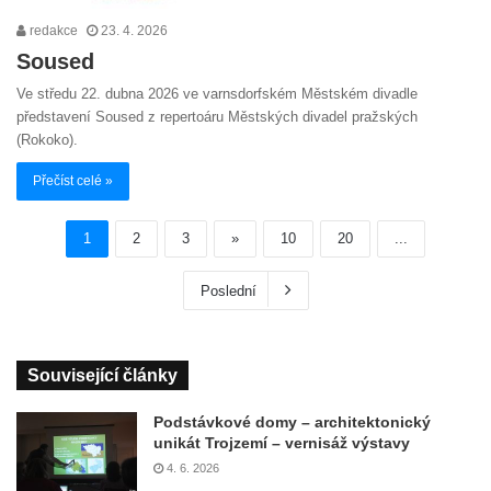
redakce
23. 4. 2026
Soused
Ve středu 22. dubna 2026 ve varnsdorfském Městském divadle
představení Soused z repertoáru Městských divadel pražských
(Rokoko).
Přečíst celé »
1
2
3
»
10
20
...
Poslední
Související články
Podstávkové domy – architektonický
unikát Trojzemí – vernisáž výstavy
4. 6. 2026