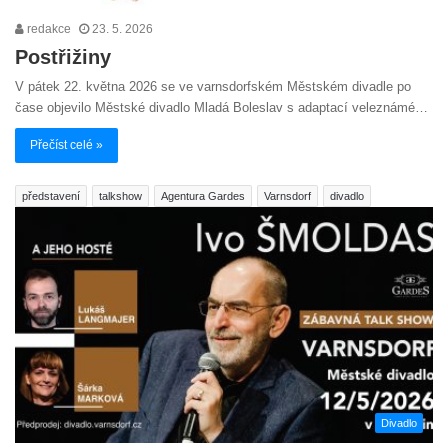
redakce
23. 5. 2026
Postřižiny
V pátek 22. května 2026 se ve varnsdorfském Městském divadle po
čase objevilo Městské divadlo Mladá Boleslav s adaptací veleznámé…
Přečíst celé »
představení
talkshow
Agentura Gardes
Varnsdorf
divadlo
Divadlo