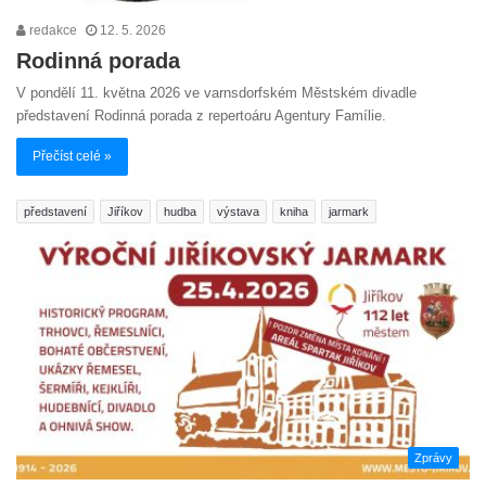
redakce
12. 5. 2026
Rodinná porada
V pondělí 11. května 2026 ve varnsdorfském Městském divadle
představení Rodinná porada z repertoáru Agentury Famílie.
Přečíst celé »
představení
Jiříkov
hudba
výstava
kniha
jarmark
Zprávy