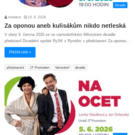
Divadlo
redakce
10. 6. 2026
Za oponou aneb kulisákům nikdo netleská
V úterý 9. června 2026 se ve varnsdorfském Městském divadle
představil Divadelní spolek RySK z Rynoltic v představení Za oponou…
Přečíst celé »
představení
JT Promotion
Varnsdorf
divadlo