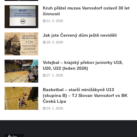
Kruh přátel muzea Varnsdorf oslavil 30 let
činnosti
21. 4. 2026
Jak jste Červený dům ještě neviděli
18. 3. 2026
Volejbal – krajský přebor juniorky U18,
U20, U22 (leden 2026)
27. 1. 2026
Basketbal – starší minižákyně U13
(skupina B) – TJ Slovan Varnsdorf vs BK
Česká Lípa
24. 1. 2026