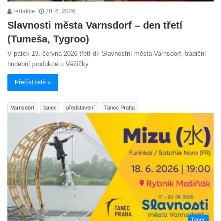
redakce
20. 6. 2026
Slavnosti města Varnsdorf – den třetí
(Tumeša, Tygroo)
V pátek 19. června 2026 třetí díl Slavnostní města Varnsdorf, tradiční
hudební produkce u Věžičky.
Přečíst celé »
Varnsdorf
tanec
představení
Tanec Praha
Tanec