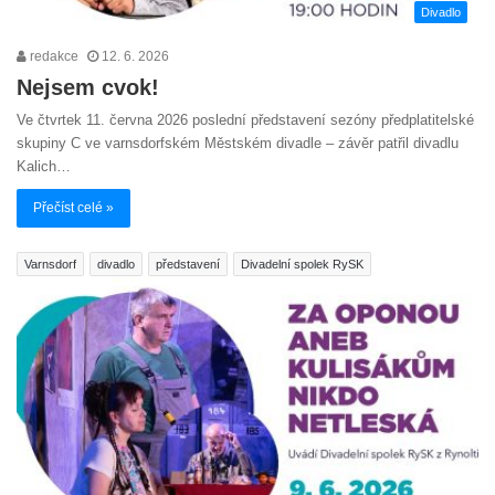
Divadlo
redakce
12. 6. 2026
Nejsem cvok!
Ve čtvrtek 11. června 2026 poslední představení sezóny předplatitelské
skupiny C ve varnsdorfském Městském divadle – závěr patřil divadlu
Kalich…
Přečíst celé »
Varnsdorf
divadlo
představení
Divadelní spolek RySK