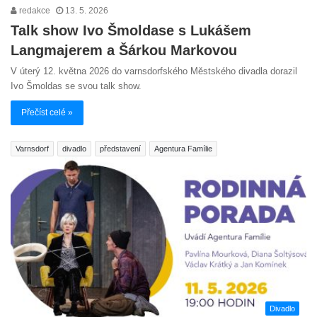
redakce
13. 5. 2026
Talk show Ivo Šmoldase s Lukášem
Langmajerem a Šárkou Markovou
V úterý 12. května 2026 do varnsdorfského Městského divadla dorazil
Ivo Šmoldas se svou talk show.
Přečíst celé »
Varnsdorf
divadlo
představení
Agentura Famílie
Divadlo