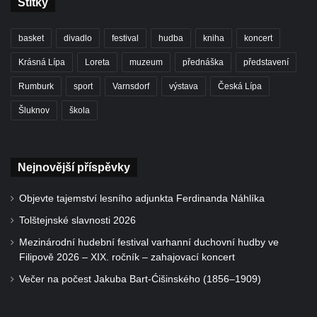
Štítky
basket
divadlo
festival
hudba
kniha
koncert
Krásná Lípa
Loreta
muzeum
přednáška
představení
Rumburk
sport
Varnsdorf
výstava
Česká Lípa
Šluknov
škola
Nejnovější příspěvky
Objevte tajemství lesního adjunkta Ferdinanda Náhlíka
Tolštejnské slavnosti 2026
Mezinárodní hudební festival varhanní duchovní hudby ve
Filipově 2026 – XIX. ročník – zahajovací koncert
Večer na počest Jakuba Bart-Ćišinského (1856–1909)