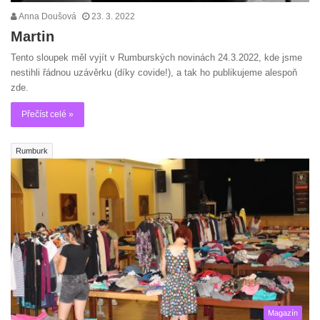
Anna Doušová
23. 3. 2022
Martin
Tento sloupek měl vyjít v Rumburských novinách 24.3.2022, kde jsme
nestihli řádnou uzávěrku (díky covide!), a tak ho publikujeme alespoň
zde.
Přečíst celé »
Rumburk
Magazín