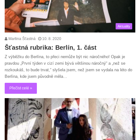
Aktuality
Martina Šťastná
10. 8. 2020
Šťastná rubrika: Berlín, 1. část
Z výběžku do Berlína, to přeci nemůže být nic náročného! Opak je
pravdou „První týden v cizí zemi bývá většinou náročný“ a „než se
rozkoukáš, to bude trvat,“ slyšela jsem, než jsem se vydala na léto do
Berlína, kde jsem původně měla…
Přečíst celé »