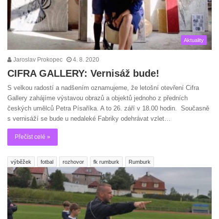
Aktuality
Jaroslav Prokopec
4. 8. 2020
CIFRA GALLERY: Vernisáž bude!
S velkou radostí a nadšením oznamujeme, že letošní otevření Cifra
Gallery zahájíme výstavou obrazů a objektů jednoho z předních
českých umělců Petra Písaříka. A to 26. září v 18.00 hodin. Současně
s vernisáží se bude u nedaleké Fabriky odehrávat vzlet…
Přečíst celé »
výběžek
fotbal
rozhovor
fk rumburk
Rumburk