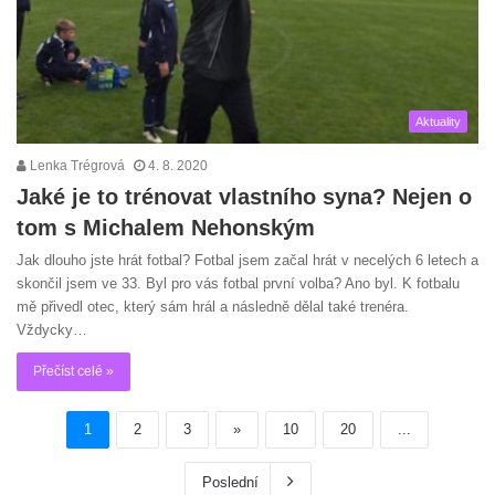
Aktuality
Lenka Trégrová
4. 8. 2020
Jaké je to trénovat vlastního syna? Nejen o
tom s Michalem Nehonským
Jak dlouho jste hrát fotbal? Fotbal jsem začal hrát v necelých 6 letech a
skončil jsem ve 33. Byl pro vás fotbal první volba? Ano byl. K fotbalu
mě přivedl otec, který sám hrál a následně dělal také trenéra.
Vždycky…
Přečíst celé »
1
2
3
»
10
20
...
Poslední