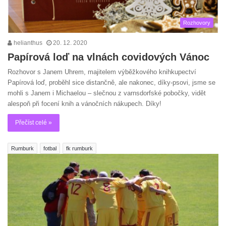
Rozhovory
helianthus
20. 12. 2020
Papírová loď na vlnách covidových Vánoc
Rozhovor s Janem Uhrem, majitelem výběžkového knihkupectví
Papírová loď, proběhl sice distančně, ale nakonec, díky-psovi, jsme se
mohli s Janem i Michaelou – slečnou z varnsdorfské pobočky, vidět
alespoň při focení knih a vánočních nákupech. Díky!
Přečíst celé »
Rumburk
fotbal
fk rumburk