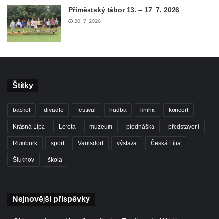
Příměstský tábor 13. – 17. 7. 2026
20. 7. 2026
Štítky
basket
divadlo
festival
hudba
kniha
koncert
Krásná Lípa
Loreta
muzeum
přednáška
představení
Rumburk
sport
Varnsdorf
výstava
Česká Lípa
Šluknov
škola
Nejnovější příspěvky