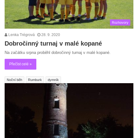
Rozhovory
Lenka Trégrová
28. 9. 2020
Dobročinný turnaj v malé kopané
Na začátku srpna proběhl dobročinný turnaj v malé kopané.
Přečíst celé »
Noční běh
Rumburk
dymník