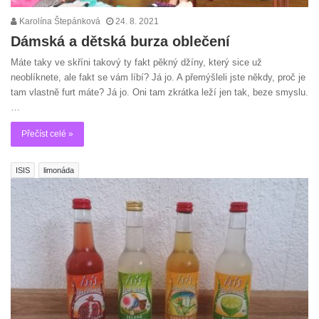
Karolína Štepánková
24. 8. 2021
Dámská a dětská burza oblečení
Máte taky ve skříni takový ty fakt pěkný džíny, který sice už
neoblíknete, ale fakt se vám líbí? Já jo. A přemýšleli jste někdy, proč je
tam vlastně furt máte? Já jo. Oni tam zkrátka leží jen tak, beze smyslu.
…
Přečíst celé »
ISIS
limonáda