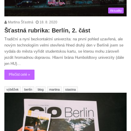
Aktuality
Martina Šťastná
18. 8. 2020
Šťastná rubrika: Berlín, 2. část
Tradiční a nyní bezkontaktní univerzita: na první pohled uzavřená, ale
novým technologiím velmi otevřená Hned druhý den v Berlíně jsem se
vydala do města vyřídit studentskou kartu, se kterou mohu zároveň
jezdit hromadnou dopravou. Hlavní brána Humboldtovy univerzity (dále
jen HU)…
Přečíst celé »
výběžek
berlín
blog
martina
stastna