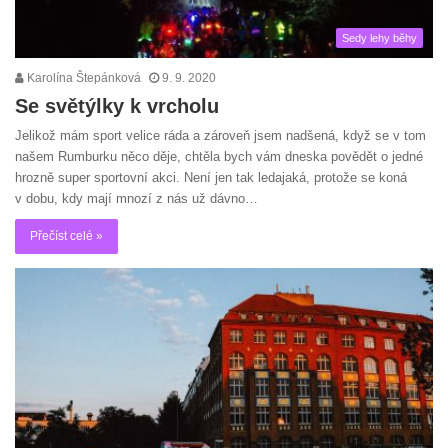
Sedy lehy běhy
Karolína Štepánková
9. 9. 2020
Se světýlky k vrcholu
Jelikož mám sport velice ráda a zároveň jsem nadšená, když se v tom
našem Rumburku něco děje, chtěla bych vám dneska povědět o jedné
hrozně super sportovní akci. Není jen tak ledajaká, protože se koná
v dobu, kdy mají mnozí z nás už dávno…
Přečíst celé »