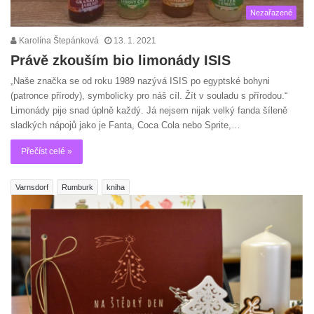
Nezařazené
Karolína Štepánková
13. 1. 2021
Právě zkouším bio limonády ISIS
„Naše značka se od roku 1989 nazývá ISIS po egyptské bohyni
(patronce přírody), symbolicky pro náš cíl. Žít v souladu s přírodou.“
Limonády pije snad úplně každý. Já nejsem nijak velký fanda šíleně
sladkých nápojů jako je Fanta, Coca Cola nebo Sprite,…
Přečíst celé »
Varnsdorf
Rumburk
kniha