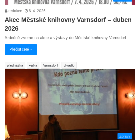
redakce
6. 4. 2026
Akce Městské knihovny Varnsdorf – duben
2026
Srdečně zveme na akce a výstavy do Městské knihovny Varnsdorf.
Přečíst celé »
přednáška
válka
Varnsdorf
divadlo
Zprávy