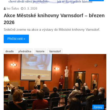
Ivo Šafus
3. 3. 2026
Akce Městské knihovny Varnsdorf – březen
2026
Srdečně zveme na akce a výstavy do Městské knihovny Varnsdorf.
Přečíst celé »
divadlo
přednáška
historie
Varnsdorf
Zprávy