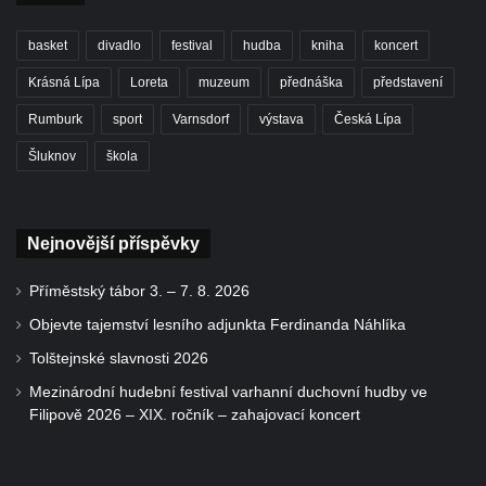
basket
divadlo
festival
hudba
kniha
koncert
Krásná Lípa
Loreta
muzeum
přednáška
představení
Rumburk
sport
Varnsdorf
výstava
Česká Lípa
Šluknov
škola
Nejnovější příspěvky
Příměstský tábor 3. – 7. 8. 2026
Objevte tajemství lesního adjunkta Ferdinanda Náhlíka
Tolštejnské slavnosti 2026
Mezinárodní hudební festival varhanní duchovní hudby ve
Filipově 2026 – XIX. ročník – zahajovací koncert