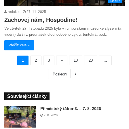
Zprávy
redakce
27. 11. 2025
Zachovej nám, Hospodine!
Ve čtvrtek 27. listopadu 2025 byla v rumburském muzeu ke slyšení (a
vidění) další z přednášek dlouhodobého cyklu, tentokrát pod…
Přečíst celé »
1
2
3
»
10
20
...
Poslední
Související články
Příměstský tábor 3. – 7. 8. 2026
7. 8. 2026