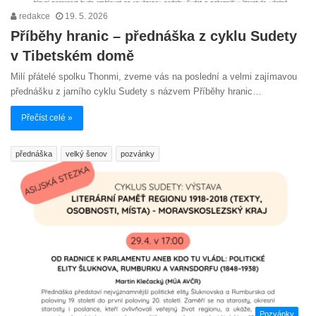
redakce
19. 5. 2026
Příběhy hranic – přednáška z cyklu Sudety
v Tibetském domě
Milí přátelé spolku Thonmi, zveme vás na poslední a velmi zajímavou
přednášku z jarního cyklu Sudety s názvem Příběhy hranic…
Přečíst celé »
přednáška
velký šenov
pozvánky
Pozvánky