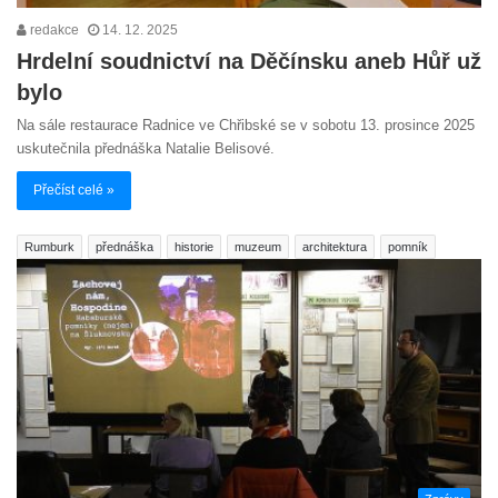
redakce
14. 12. 2025
Hrdelní soudnictví na Děčínsku aneb Hůř už
bylo
Na sále restaurace Radnice ve Chřibské se v sobotu 13. prosince 2025
uskutečnila přednáška Natalie Belisové.
Přečíst celé »
Rumburk
přednáška
historie
muzeum
architektura
pomník