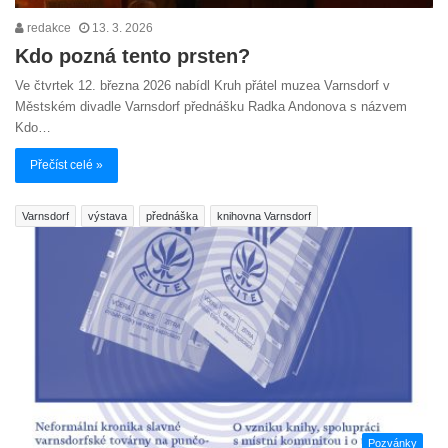
redakce
13. 3. 2026
Kdo pozná tento prsten?
Ve čtvrtek 12. března 2026 nabídl Kruh přátel muzea Varnsdorf v
Městském divadle Varnsdorf přednášku Radka Andonova s názvem
Kdo…
Přečíst celé »
Varnsdorf
výstava
přednáška
knihovna Varnsdorf
Pozvánky