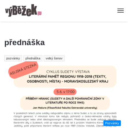
přednáška
pozvánky
přednáška
velký šenov
Pozvánky