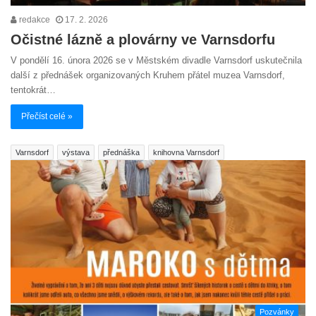
redakce
17. 2. 2026
Očistné lázně a plovárny ve Varnsdorfu
V pondělí 16. února 2026 se v Městském divadle Varnsdorf uskutečnila
další z přednášek organizovaných Kruhem přátel muzea Varnsdorf,
tentokrát…
Přečíst celé »
Varnsdorf
výstava
přednáška
knihovna Varnsdorf
Pozvánky