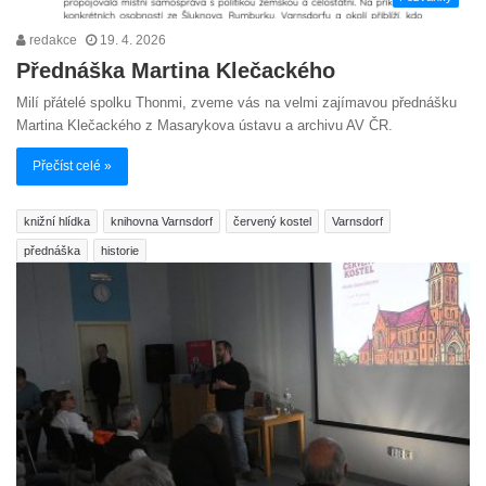
redakce
19. 4. 2026
Přednáška Martina Klečackého
Milí přátelé spolku Thonmi, zveme vás na velmi zajímavou přednášku
Martina Klečackého z Masarykova ústavu a archivu AV ČR.
Přečíst celé »
knižní hlídka
knihovna Varnsdorf
červený kostel
Varnsdorf
přednáška
historie