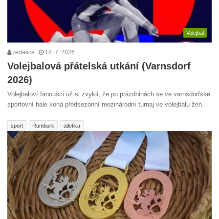
Volejbal
redakce
18. 7. 2026
Volejbalová přátelská utkání (Varnsdorf
2026)
Volejbaloví fanoušci už si zvykli, že po prázdninách se ve varnsdorfské
sportovní hale koná předsezónní mezinárodní turnaj ve volejbalu žen.…
sport
Rumburk
atletika