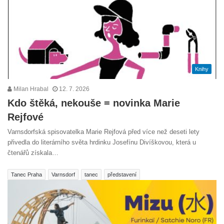
Knihy
Milan Hrabal
12. 7. 2026
Kdo štěká, nekouše = novinka Marie
Rejfové
Varnsdorfská spisovatelka Marie Rejfová před více než deseti lety
přivedla do literárního světa hrdinku Josefínu Divíškovou, která u
čtenářů získala…
Tanec Praha
Varnsdorf
tanec
představení