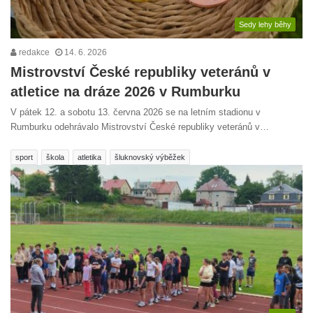
Sedy lehy běhy
redakce
14. 6. 2026
Mistrovství České republiky veteránů v
atletice na dráze 2026 v Rumburku
V pátek 12. a sobotu 13. června 2026 se na letním stadionu v
Rumburku odehrávalo Mistrovství České republiky veteránů v…
sport
škola
atletika
šluknovský výběžek