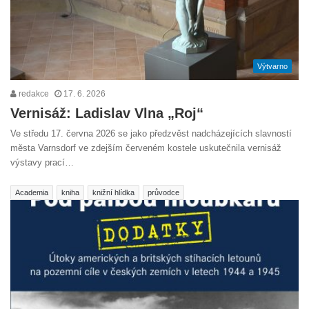
Výtvarno
redakce
17. 6. 2026
Vernisáž: Ladislav Vlna „Roj“
Ve středu 17. června 2026 se jako předzvěst nadcházejících slavností
města Varnsdorf ve zdejším červeném kostele uskutečnila vernisáž
výstavy prací…
Academia
kniha
knižní hlídka
průvodce