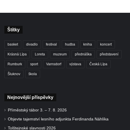
Štítky
basket
divadlo
festival
hudba
kniha
koncert
Krásná Lípa
Loreta
muzeum
přednáška
představení
Rumburk
sport
Varnsdorf
výstava
Česká Lípa
Šluknov
škola
Nejnovější příspěvky
Příměstský tábor 3. – 7. 8. 2026
Objevte tajemství lesního adjunkta Ferdinanda Náhlíka
Tolštejnské slavnosti 2026