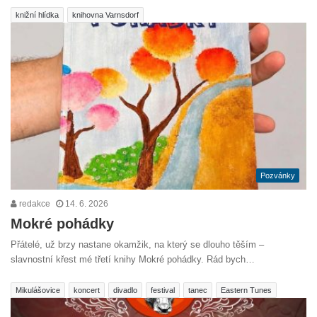
knižní hlídka
knihovna Varnsdorf
Pozvánky
redakce
14. 6. 2026
Mokré pohádky
Přátelé, už brzy nastane okamžik, na který se dlouho těším –
slavnostní křest mé třetí knihy Mokré pohádky. Rád bych…
Mikulášovice
koncert
divadlo
festival
tanec
Eastern Tunes