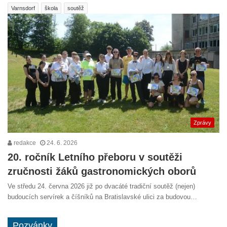
Varnsdorf
škola
soutěž
Zprávy
redakce
24. 6. 2026
20. ročník Letního přeboru v soutěži
zručnosti žáků gastronomických oborů
Ve středu 24. června 2026 již po dvacáté tradiční soutěž (nejen)
budoucích servírek a číšníků na Bratislavské ulici za budovou…
Pozvánky