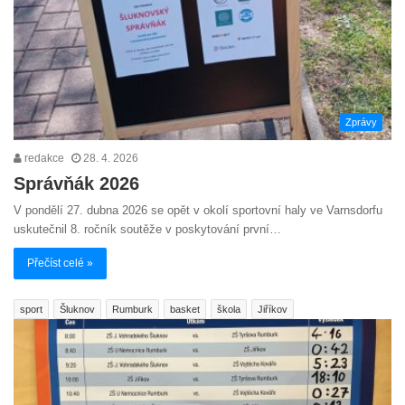
Zprávy
redakce
28. 4. 2026
Správňák 2026
V pondělí 27. dubna 2026 se opět v okolí sportovní haly ve Varnsdorfu
uskutečnil 8. ročník soutěže v poskytování první…
Přečíst celé »
sport
Šluknov
Rumburk
basket
škola
Jiříkov