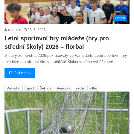
Florbal
redakce
26. 5. 2026
Letní sportovní hry mládeže (hry pro
střední školy) 2026 – florbal
V úterý 26. května 2026 pokračovaly ve Varnsdorfu Letní sportovní hry
mládeže pro střední školy a učiliště Šluknovského výběžku ve…
Přečíst celé »
Varnsdorf
sport
Šluknov
Rumburk
škola
fotbal