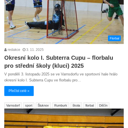
Florbal
redakce
3. 11. 2025
Okresní kolo I. Subterra Cupu – florbalu
pro střední školy (kluci) 2025
V pondělí 3. listopadu 2025 se ve Varnsdorfu ve sportovní hale hrálo
okresní kolo I. Subterra Cupu ve florbalu pro…
Přečíst celé »
Varnsdorf
sport
Šluknov
Rumburk
škola
florbal
Děčín