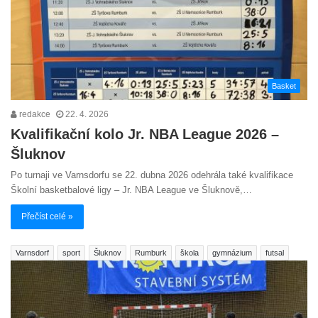
Basket
redakce
22. 4. 2026
Kvalifikační kolo Jr. NBA League 2026 –
Šluknov
Po turnaji ve Varnsdorfu se 22. dubna 2026 odehrála také kvalifikace
Školní basketbalové ligy – Jr. NBA League ve Šluknově,…
Přečíst celé »
Varnsdorf
sport
Šluknov
Rumburk
škola
gymnázium
futsal