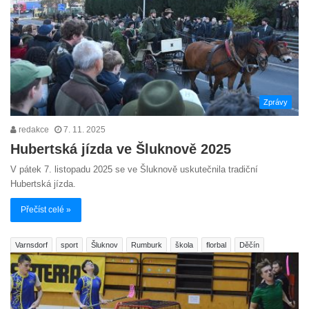
Zprávy
redakce
7. 11. 2025
Hubertská jízda ve Šluknově 2025
V pátek 7. listopadu 2025 se ve Šluknově uskutečnila tradiční
Hubertská jízda.
Přečíst celé »
Varnsdorf
sport
Šluknov
Rumburk
škola
florbal
Děčín