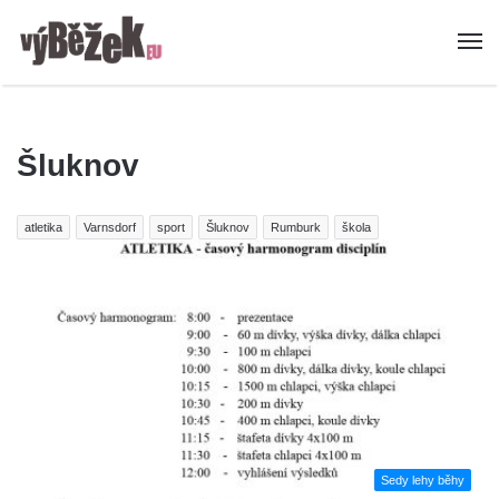
Šluknov
atletika
Varnsdorf
sport
Šluknov
Rumburk
škola
Sedy lehy běhy