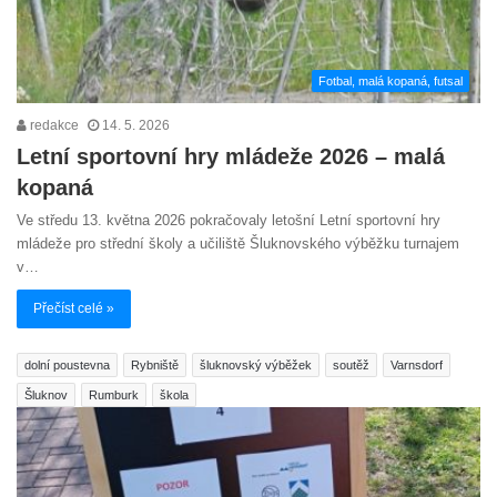
Fotbal, malá kopaná, futsal
redakce
14. 5. 2026
Letní sportovní hry mládeže 2026 – malá
kopaná
Ve středu 13. května 2026 pokračovaly letošní Letní sportovní hry
mládeže pro střední školy a učiliště Šluknovského výběžku turnajem
v…
Přečíst celé »
dolní poustevna
Rybniště
šluknovský výběžek
soutěž
Varnsdorf
Šluknov
Rumburk
škola