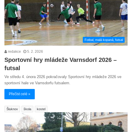
Fotbal, malá kopaná, futsal
redakce
5. 2. 2026
Sportovní hry mládeže Varnsdorf 2026 –
futsal
Ve středu 4. února 2026 pokračovaly Sportovní hry mládeže 2026 ve
sportovní hale ve Varnsdorfu futsalem.
Přečíst celé »
Šluknov
škola
kostel