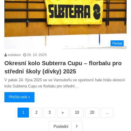
Florbal
redakce
26. 10. 2025
Okresní kolo Subterra Cupu – florbalu pro
střední školy (dívky) 2025
V pátek 24. října 2025 se ve Varnsdorfu ve sportovní hale hrálo okresní
kolo Subterra Cupu ve florbalu pro střední…
Přečíst celé »
1
2
3
»
10
20
...
Poslední