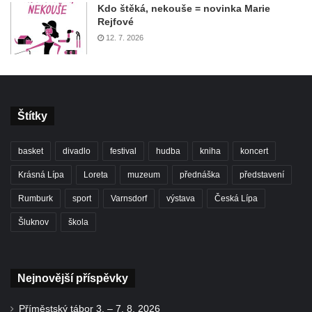
Kdo štěká, nekouše = novinka Marie
Rejfové
12. 7. 2026
Štítky
basket
divadlo
festival
hudba
kniha
koncert
Krásná Lípa
Loreta
muzeum
přednáška
představení
Rumburk
sport
Varnsdorf
výstava
Česká Lípa
Šluknov
škola
Nejnovější příspěvky
Příměstský tábor 3. – 7. 8. 2026