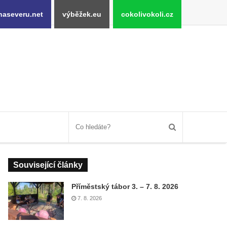
naseveru.net
výběžek.eu
cokolivokoli.cz
Související články
Příměstský tábor 3. – 7. 8. 2026
7. 8. 2026