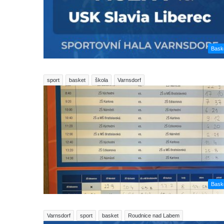
Bask
sport
basket
škola
Varnsdorf
Bask
Varnsdorf
sport
basket
Roudnice nad Labem