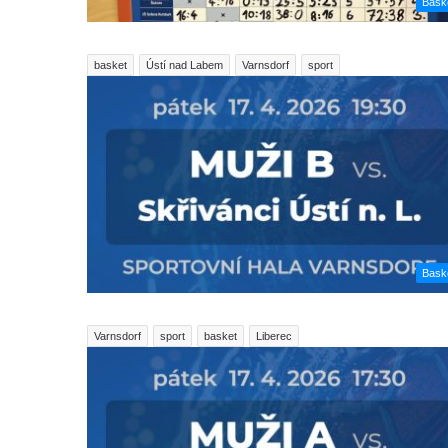
Bask
basket
Ústí nad Labem
Varnsdorf
sport
Bask
Varnsdorf
sport
basket
Liberec