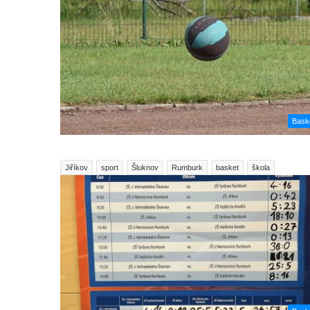
Bask
Jiříkov
sport
Šluknov
Rumburk
basket
škola