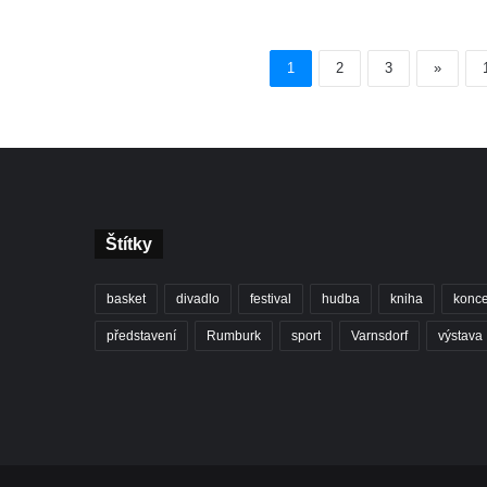
1
2
3
»
Štítky
basket
divadlo
festival
hudba
kniha
konce
představení
Rumburk
sport
Varnsdorf
výstava