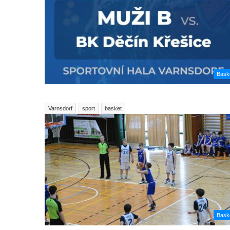
Bask
Varnsdorf
sport
basket
Bask