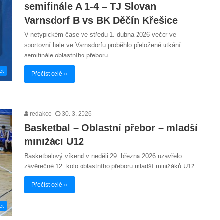
semifinále A 1-4 – TJ Slovan
Varnsdorf B vs BK Děčín Křešice
V netypickém čase ve středu 1. dubna 2026 večer ve
sportovní hale ve Varnsdorfu proběhlo přeložené utkání
semifinále oblastního přeboru…
et
Přečíst celé »
redakce
30. 3. 2026
Basketbal – Oblastní přebor – mladší
minižáci U12
Basketbalový víkend v neděli 29. března 2026 uzavřelo
závěrečné 12. kolo oblastního přeboru mladší minižáků U12.
Přečíst celé »
et