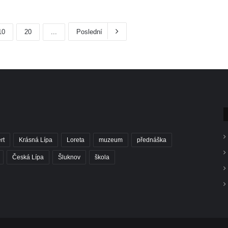
10
20
...
Poslední
rt
Krásná Lípa
Loreta
muzeum
přednáška
Česká Lípa
Šluknov
škola