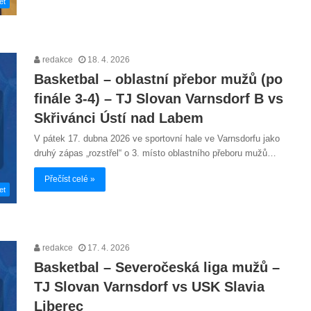
et
redakce
18. 4. 2026
Basketbal – oblastní přebor mužů (po
finále 3-4) – TJ Slovan Varnsdorf B vs
Skřivánci Ústí nad Labem
V pátek 17. dubna 2026 ve sportovní hale ve Varnsdorfu jako
druhý zápas „rozstřel“ o 3. místo oblastního přeboru mužů…
Přečíst celé »
et
redakce
17. 4. 2026
Basketbal – Severočeská liga mužů –
TJ Slovan Varnsdorf vs USK Slavia
Liberec