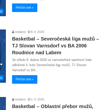
Přečíst celé »
et
redakce
8. 4. 2026
Basketbal – Severočeská liga mužů –
TJ Slovan Varnsdorf vs BA 2006
Roudnice nad Labem
Ve středu 8. dubna 2026 ve varnsdorfské sportovní hale
odložené 4. kolo Severočeské ligy mužů, TJ Slovan
Varnsdorf vs BA…
et
Přečíst celé »
redakce
2. 4. 2026
Basketbal – Oblastní přebor mužů,