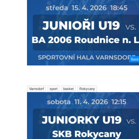
Bask
Varnsdorf
sport
basket
Rokycany