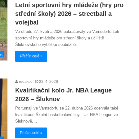
Letní sportovní hry mládeže (hry pro
střední školy) 2026 – streetball a
volejbal
Ve středu 27. května 2026 pokračovaly ve Varnsdorfu Letní
sportovní hry mládeže pro střední školy a učiliště
Šluknovského výběžku souběžně…
et
Přečíst celé »
redakce
22. 4. 2026
Kvalifikační kolo Jr. NBA League
2026 – Šluknov
Po turnaji ve Varnsdorfu se 22. dubna 2026 odehrála také
kvalifikace Školní basketbalové ligy – Jr. NBA League ve
Šluknově,…
Přečíst celé »