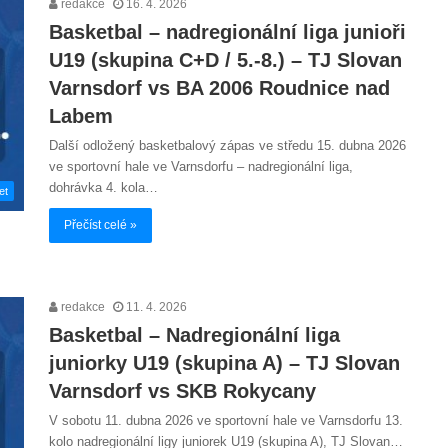
redakce
16. 4. 2026
Basketbal – nadregionální liga junioři
U19 (skupina C+D / 5.-8.) – TJ Slovan
Varnsdorf vs BA 2006 Roudnice nad
Labem
Další odložený basketbalový zápas ve středu 15. dubna 2026
ve sportovní hale ve Varnsdorfu – nadregionální liga,
dohrávka 4. kola…
et
Přečíst celé »
redakce
11. 4. 2026
Basketbal – Nadregionální liga
juniorky U19 (skupina A) – TJ Slovan
Varnsdorf vs SKB Rokycany
V sobotu 11. dubna 2026 ve sportovní hale ve Varnsdorfu 13.
kolo nadregionální ligy juniorek U19 (skupina A), TJ Slovan…