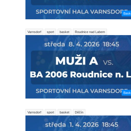
Bask
Varnsdorf
sport
basket
Roudnice nad Labem
Bask
Varnsdorf
sport
basket
Děčín