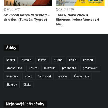
20. 6. 2026
19. 6. 2026
Slavnosti města Varnsdorf –
Tanec Praha 2026 &
den třetí (Tumeša, Tygroo)
Slavnosti města Varnsdorf –
Mizu
Štítky
basket
divadlo
festival
hudba
kniha
koncert
Krásná Lípa
Loreta
muzeum
přednáška
představení
Rumburk
sport
Varnsdorf
výstava
Česká Lípa
Šluknov
škola
Nejnovější příspěvky