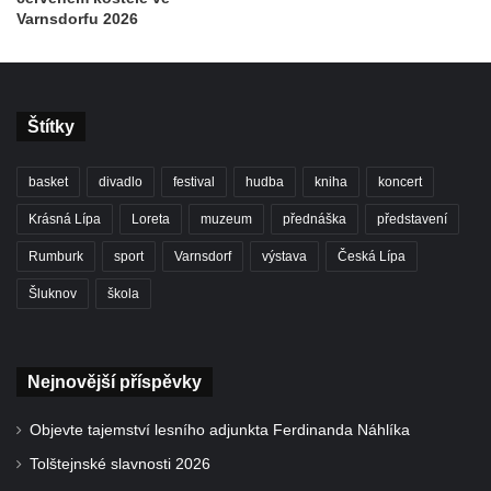
Varnsdorfu 2026
Štítky
basket
divadlo
festival
hudba
kniha
koncert
Krásná Lípa
Loreta
muzeum
přednáška
představení
Rumburk
sport
Varnsdorf
výstava
Česká Lípa
Šluknov
škola
Nejnovější příspěvky
Objevte tajemství lesního adjunkta Ferdinanda Náhlíka
Tolštejnské slavnosti 2026