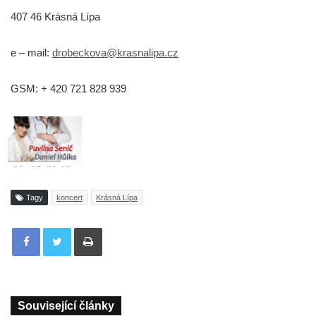
407 46 Krásná Lípa
e – mail:
drobeckova@krasnalipa.cz
GSM: + 420 721 828 939
Tagy
koncert
Krásná Lípa
Tisknout
Související články