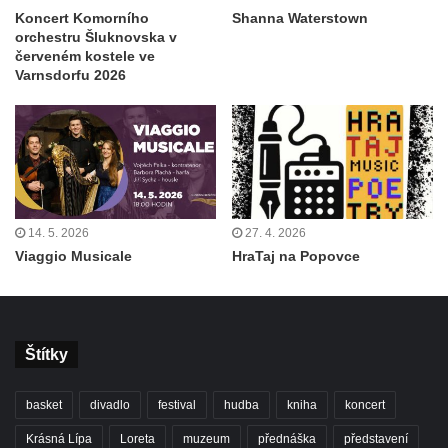
Koncert Komorního
Shanna Waterstown
orchestru Šluknovska v
červeném kostele ve
Varnsdorfu 2026
14. 5. 2026
27. 4. 2026
Viaggio Musicale
HraTaj na Popovce
Štítky
basket
divadlo
festival
hudba
kniha
koncert
Krásná Lípa
Loreta
muzeum
přednáška
představení