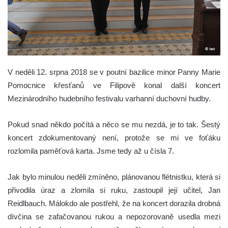
V neděli 12. srpna 2018 se v poutní bazilice minor Panny Marie
Pomocnice křesťanů ve Filipově konal další koncert
Mezinárodního hudebního festivalu varhanní duchovní hudby.
Pokud snad někdo počítá a něco se mu nezdá, je to tak. Šestý
koncert zdokumentovaný není, protože se mi ve foťáku
rozlomila paměťová karta. Jsme tedy až u čísla 7.
Jak bylo minulou neděli zmíněno, plánovanou flétnistku, která si
přivodila úraz a zlomila si ruku, zastoupil její učitel, Jan
Reidlbauch. Málokdo ale postřehl, že na koncert dorazila drobná
dívčina se zafačovanou rukou a nepozorovaně usedla mezi