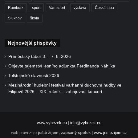
Rumburk
sport
Varnsdorf
výstava
Česká Lípa
Šluknov
škola
Nejnovější příspěvky
Příměstský tábor 3. – 7. 8. 2026
Objevte tajemství lesního adjunkta Ferdinanda Náhlíka
Tolštejnské slavnosti 2026
Mezinárodní hudební festival varhanní duchovní hudby ve
Filipově 2026 – XIX. ročník – zahajovací koncert
www.vybezek.eu
|
info@vybezek.eu
web provozuje
ještě žijem, zapsaný spolek
|
www.jestezijem.cz