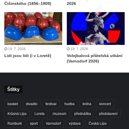
Ćišinského (1856–1909)
2026
19. 7. 2026
18. 7. 2026
Lidi jsou lidi (i v Loretě)
Volejbalová přátelská utkání
(Varnsdorf 2026)
Štítky
basket
divadlo
festival
hudba
kniha
koncert
Krásná Lípa
Loreta
muzeum
přednáška
představení
Rumburk
sport
Varnsdorf
výstava
Česká Lípa