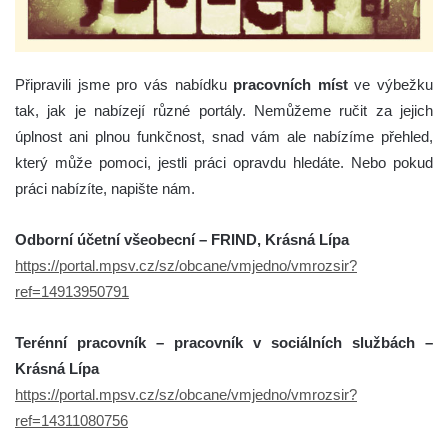
Připravili jsme pro vás nabídku
pracovních míst
ve výbežku
tak, jak je nabízejí různé portály. Nemůžeme ručit za jejich
úplnost ani plnou funkčnost, snad vám ale nabízíme přehled,
který může pomoci, jestli práci opravdu hledáte. Nebo pokud
práci nabízíte, napište nám.
Odborní účetní všeobecní – FRIND, Krásná Lípa
https://portal.mpsv.cz/sz/obcane/vmjedno/vmrozsir?
ref=14913950791
Terénní pracovník – pracovník v sociálních službách –
Krásná Lípa
https://portal.mpsv.cz/sz/obcane/vmjedno/vmrozsir?
ref=14311080756