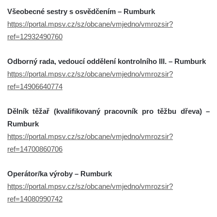
Všeobecné sestry s osvědčením – Rumburk
https://portal.mpsv.cz/sz/obcane/vmjedno/vmrozsir?
ref=12932490760
Odborný rada, vedoucí oddělení kontrolního III. – Rumburk
https://portal.mpsv.cz/sz/obcane/vmjedno/vmrozsir?
ref=14906640774
Dělník těžař (kvalifikovaný pracovník pro těžbu dřeva) –
Rumburk
https://portal.mpsv.cz/sz/obcane/vmjedno/vmrozsir?
ref=14700860706
Operátor/ka výroby – Rumburk
https://portal.mpsv.cz/sz/obcane/vmjedno/vmrozsir?
ref=14080990742