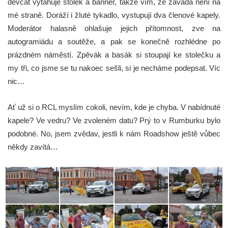
děvčat vytahuje stolek a banner, takže vím, že závada není na
mé straně. Doráží i žluté tykadlo, vystupují dva členové kapely.
Moderátor halasně ohlašuje jejich přítomnost, zve na
autogramiádu a soutěže, a pak se konečně rozhlédne po
prázdném náměstí. Zpěvák a basák si stoupají ke stolečku a
my tři, co jsme se tu nakoec sešli, si je necháme podepsat. Víc
nic…
Ať už si o RCL myslím cokoli, nevím, kde je chyba. V nabídnuté
kapele? Ve vedru? Ve zvoleném datu? Prý to v Rumburku bylo
podobné. No, jsem zvědav, jestli k nám Roadshow ještě vůbec
někdy zavítá…