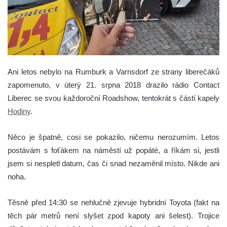
Ani letos nebylo na Rumburk a Varnsdorf ze strany liberečáků
zapomenuto, v úterý 21. srpna 2018 drazilo rádio Contact
Liberec se svou každoroční Roadshow, tentokrát s částí kapely
Hodiny
.
Něco je špatně, cosi se pokazilo, ničemu nerozumím. Letos
postávám s foťákem na náměstí už popáté, a říkám si, jestli
jsem si nespletl datum, čas či snad nezaměnil místo. Nikde ani
noha.
Těsně před 14:30 se nehlučně zjevuje hybridní Toyota (fakt na
těch pár metrů není slyšet zpod kapoty ani šelest). Trojice