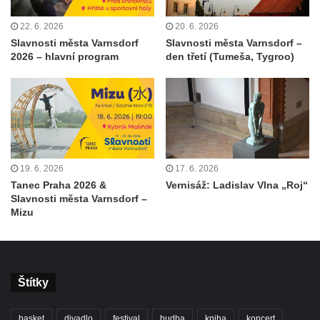
22. 6. 2026
20. 6. 2026
Slavnosti města Varnsdorf
Slavnosti města Varnsdorf –
2026 – hlavní program
den třetí (Tumeša, Tygroo)
19. 6. 2026
17. 6. 2026
Tanec Praha 2026 &
Vernisáž: Ladislav Vlna „Roj“
Slavnosti města Varnsdorf –
Mizu
Štítky
basket
divadlo
festival
hudba
kniha
koncert