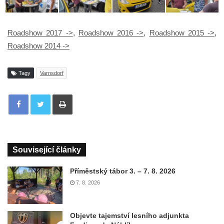
Roadshow 2017 ->
,
Roadshow 2016 ->
,
Roadshow 2015 ->
,
Roadshow 2014 ->
Tagy
Varnsdorf
Tisknout
Související články
Příměstský tábor 3. – 7. 8. 2026
7. 8. 2026
Objevte tajemství lesního adjunkta