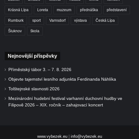
Krásná Lípa
Loreta
muzeum
přednáška
představení
Rumburk
sport
Varnsdorf
výstava
Česká Lípa
Šluknov
škola
Nejnovější příspěvky
Příměstský tábor 3. – 7. 8. 2026
Objevte tajemství lesního adjunkta Ferdinanda Náhlíka
Tolštejnské slavnosti 2026
Mezinárodní hudební festival varhanní duchovní hudby ve
Filipově 2026 – XIX. ročník – zahajovací koncert
www.vybezek.eu
|
info@vybezek.eu