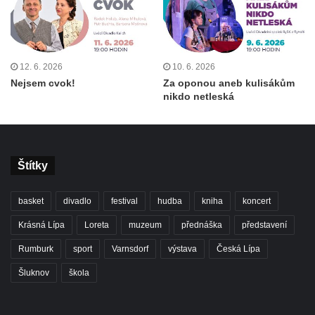
12. 6. 2026
10. 6. 2026
Nejsem cvok!
Za oponou aneb kulisákům
nikdo netleská
Štítky
basket
divadlo
festival
hudba
kniha
koncert
Krásná Lípa
Loreta
muzeum
přednáška
představení
Rumburk
sport
Varnsdorf
výstava
Česká Lípa
Šluknov
škola