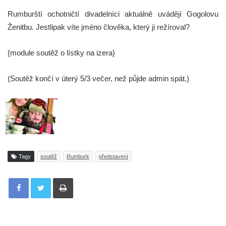
Rumburští ochotničtí divadelníci aktuálně uvádějí Gogolovu
Ženitbu. Jestlipak víte jméno člověka, který ji režíroval?
{module soutěž o lístky na izera}
(Soutěž končí v úterý 5/3 večer, než půjde admin spát.)
Tagy
soutěž
Rumburk
představení
Tisknout