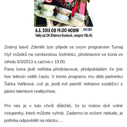
Známý bavič Zdeněk Izer přijede se svým programem Turnaj
čtyř můstků na rumburskou Sstřelnici, představení se koná ve
středu 6/3/2013 a začíná v 19.00.
Pana Izera jistě netřeba představovat, předpokládám že jste
hov televizi viděli často. V tomto programu mu dělá partnerku
Šárka Vaňková, což je, jestli mě paměť neklame soutěžící z
jakési talentové realityshow.
Pro nás je v tuto chvíli důležité, že tu máme dvě volné
vstupenky, které můžete vyhrát. Zadarmo to ovšem nebude, je
potřeba odpovědět na otázku …