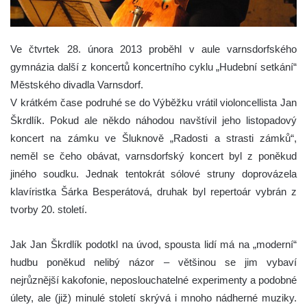
Ve čtvrtek 28. února 2013 proběhl v aule varnsdorfského
gymnázia další z koncertů koncertního cyklu „Hudební setkání“
Městského divadla Varnsdorf.
V krátkém čase podruhé se do Výběžku vrátil violoncellista Jan
Škrdlík. Pokud ale někdo náhodou navštívil jeho listopadový
koncert na zámku ve Šluknově „Radosti a strasti zámků“,
neměl se čeho obávat, varnsdorfský koncert byl z poněkud
jiného soudku. Jednak tentokrát sólové struny doprovázela
klavíristka Šárka Besperátová, druhak byl repertoár vybrán z
tvorby 20. století.
Jak Jan Škrdlík podotkl na úvod, spousta lidí má na „moderní“
hudbu poněkud nelibý názor – většinou se jim vybaví
nejrůznější kakofonie, neposlouchatelné experimenty a podobné
úlety, ale (již) minulé století skrývá i mnoho nádherné muziky.