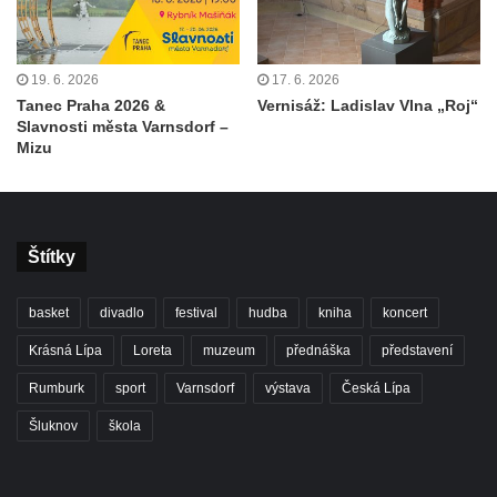
19. 6. 2026
17. 6. 2026
Tanec Praha 2026 &
Vernisáž: Ladislav Vlna „Roj“
Slavnosti města Varnsdorf –
Mizu
Štítky
basket
divadlo
festival
hudba
kniha
koncert
Krásná Lípa
Loreta
muzeum
přednáška
představení
Rumburk
sport
Varnsdorf
výstava
Česká Lípa
Šluknov
škola