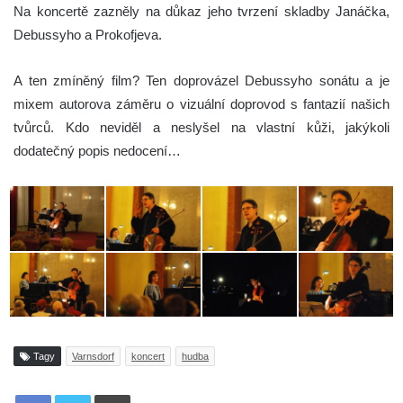
Na koncertě zazněly na důkaz jeho tvrzení skladby Janáčka,
Debussyho a Prokofjeva.
A ten zmíněný film? Ten doprovázel Debussyho sonátu a je
mixem autorova záměru o vizuální doprovod s fantazií našich
tvůrců. Kdo neviděl a neslyšel na vlastní kůži, jakýkoli
dodatečný popis nedocení…
Tagy
Varnsdorf
koncert
hudba
Tisknout