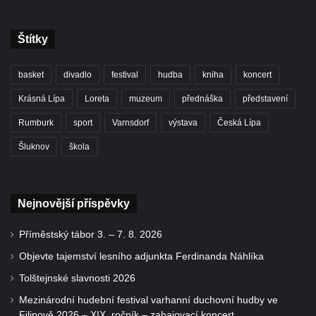
Štítky
basket
divadlo
festival
hudba
kniha
koncert
Krásná Lípa
Loreta
muzeum
přednáška
představení
Rumburk
sport
Varnsdorf
výstava
Česká Lípa
Šluknov
škola
Nejnovější příspěvky
Příměstský tábor 3. – 7. 8. 2026
Objevte tajemství lesního adjunkta Ferdinanda Náhlíka
Tolštejnské slavnosti 2026
Mezinárodní hudební festival varhanní duchovní hudby ve
Filipově 2026 – XIX. ročník – zahajovací koncert