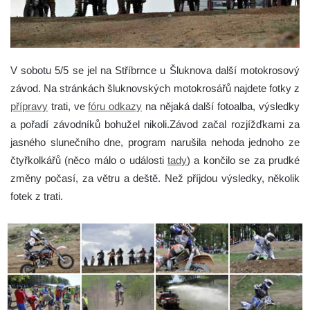
V sobotu 5/5 se jel na Stříbrnce u Šluknova další motokrosový
závod. Na stránkách šluknovských motokrosářů najdete fotky z
přípravy
trati, ve
fóru odkazy
na nějaká další fotoalba, výsledky
a pořadí závodníků bohužel nikoli.Závod začal rozjížďkami za
jasného slunečního dne, program narušila nehoda jednoho ze
čtyřkolkářů (něco málo o události
tady
) a končilo se za prudké
změny počasí, za větru a deště.
Než příjdou výsledky, několik
fotek z trati.