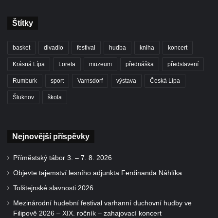
Štítky
basket
divadlo
festival
hudba
kniha
koncert
Krásná Lípa
Loreta
muzeum
přednáška
představení
Rumburk
sport
Varnsdorf
výstava
Česká Lípa
Šluknov
škola
Nejnovější příspěvky
Příměstský tábor 3. – 7. 8. 2026
Objevte tajemství lesního adjunkta Ferdinanda Náhlíka
Tolštejnské slavnosti 2026
Mezinárodní hudební festival varhanní duchovní hudby ve
Filipově 2026 – XIX. ročník – zahajovací koncert