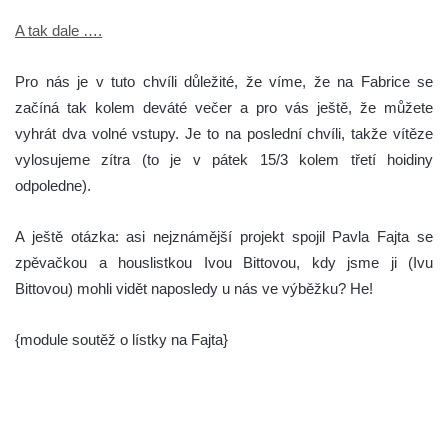
A tak dale ….
Pro nás je v tuto chvíli důležité, že víme, že na Fabrice se
začíná tak kolem deváté večer a pro vás ještě, že můžete
vyhrát dva volné vstupy. Je to na poslední chvíli, takže vítěze
vylosujeme zítra (to je v pátek 15/3 kolem třetí hoidiny
odpoledne).
A ještě otázka: asi nejznámější projekt spojil Pavla Fajta se
zpěvačkou a houslistkou Ivou Bittovou, kdy jsme ji (Ivu
Bittovou) mohli vidět naposledy u nás ve výběžku? He!
{module soutěž o lístky na Fajta}