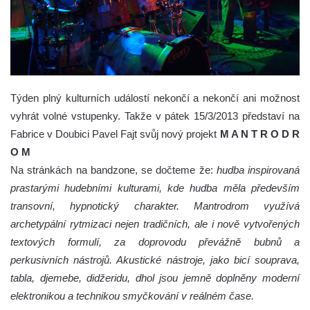
Týden plný kulturních událostí nekončí a nekončí ani možnost
vyhrát volné vstupenky. Takže v pátek 15/3/2013 představí na
Fabrice v Doubici Pavel Fajt svůj nový projekt
M A N T R O D R
O M
Na stránkách na bandzone, se dočteme že:
hudba inspirovaná
prastarými hudebními kulturami, kde hudba měla především
transovní, hypnotický charakter. Mantrodrom využívá
archetypální rytmizaci nejen tradičních, ale i nově vytvořených
textových formulí, za doprovodu převážně bubnů a
perkusivních nástrojů. Akustické nástroje, jako bicí souprava,
tabla, djemebe, didžeridu, dhol jsou jemně doplněny moderní
elektronikou a technikou smyčkování v reálném čase.