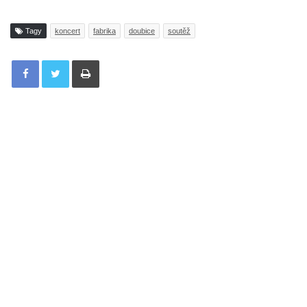
Tagy
koncert
fabrika
doubice
soutěž
Tisknout