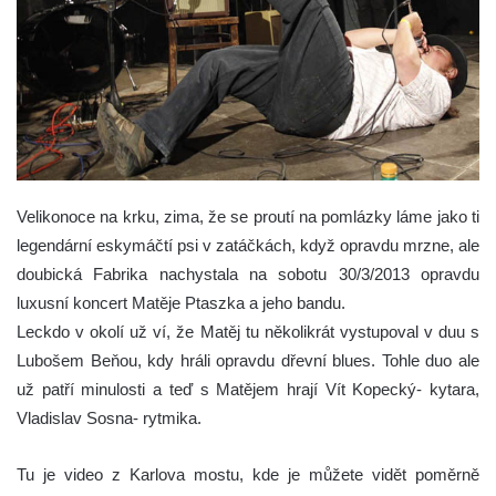
Velikonoce na krku, zima, že se proutí na pomlázky láme jako ti
legendární eskymáčtí psi v zatáčkách, když opravdu mrzne, ale
doubická Fabrika nachystala na sobotu 30/3/2013 opravdu
luxusní koncert Matěje Ptaszka a jeho bandu.
Leckdo v okolí už ví, že Matěj tu několikrát vystupoval v duu s
Lubošem Beňou, kdy hráli opravdu dřevní blues. Tohle duo ale
už patří minulosti a teď s Matějem hrají Vít Kopecký- kytara,
Vladislav Sosna- rytmika.
Tu je video z Karlova mostu, kde je můžete vidět poměrně