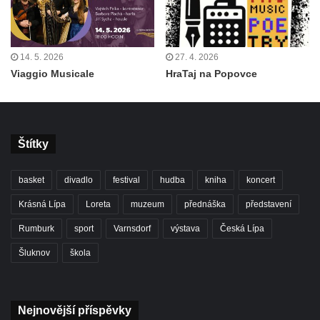
14. 5. 2026
27. 4. 2026
Viaggio Musicale
HraTaj na Popovce
Štítky
basket
divadlo
festival
hudba
kniha
koncert
Krásná Lípa
Loreta
muzeum
přednáška
představení
Rumburk
sport
Varnsdorf
výstava
Česká Lípa
Šluknov
škola
Nejnovější příspěvky