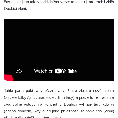
často, ale je to taková zklidněná verze toho, co jsme mohli vidět
Doubici vloni.
Tahle parta pokřtila v březnu a v Praze zbrusu nové album
(
skvělé fotky Aji Dvořáčkové z křtu tady
) a právě tuhle placku a
dva volné vstupy na koncert v Doubici vyhraje ten, kdo ví
(anebo dohledá) kdy a při jaké příležitosti se tohle trio (vloni)
představilo výběžanskému publiku.