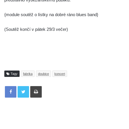
{module soutěž o lístky na dobré ráno blues band}
(Soutěž končí v pátek 29/3 večer)
Tagy
fabrika
doubice
koncert
Tisknout