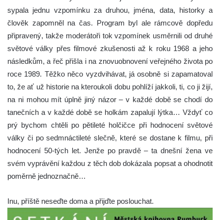
sypala jednu vzpomínku za druhou, jména, data, historky a
člověk zapomněl na čas. Program byl ale rámcově dopředu
připravený, takže moderátoři tok vzpomínek usměrnili od druhé
světové války přes filmové zkušenosti až k roku 1968 a jeho
následkům, a řeč přišla i na znovuobnovení veřejného života po
roce 1989. Těžko něco vyzdvihávat, já osobně si zapamatoval
to, že ať už historie na kteroukoli dobu pohlíží jakkoli, ti, co ji žijí,
na ni mohou mít úplně jiný názor – v každé době se chodí do
tanečních a v každé době se holkám zapalují lýtka… Vždyť co
prý bychom chtěli po pětileté holčičce při hodnocení světové
války či po sedmnáctileté slečně, které se dostane k filmu, při
hodnocení 50-tých let. Jenže po pravdě – ta dnešní žena ve
svém vyprávění každou z těch dob dokázala popsat a ohodnotit
poměrně jednoznačně…
Inu, příště neseďte doma a přijďte poslouchat.