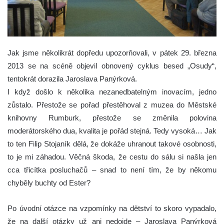
Jak jsme několikrát dopředu upozorňovali, v pátek 29. března
2013 se na scéně objevil obnovený cyklus besed „Osudy“,
tentokrát dorazila Jaroslava Panýrková.
I když došlo k několika nezanedbatelným inovacím, jedno
zůstalo. Přestože se pořad přestěhoval z muzea do Městské
knihovny Rumburk, přestože se změnila polovina
moderátorského dua, kvalita je pořád stejná. Tedy vysoká… Jak
to ten Filip Stojaník dělá, že dokáže uhranout takové osobnosti,
to je mi záhadou. Věčná škoda, že cestu do sálu si našla jen
cca třicítka posluchačů – snad to není tím, že by někomu
chyběly buchty od Ester?
Po úvodní otázce na vzpomínky na dětství to skoro vypadalo,
že na další otázky už ani nedojde – Jaroslava Panýrková