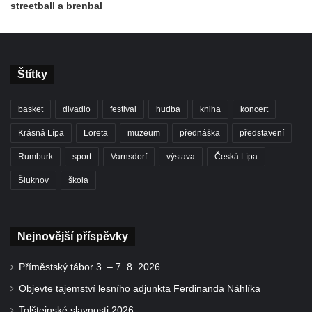
streetball a brenbal
Štítky
basket
divadlo
festival
hudba
kniha
koncert
Krásná Lípa
Loreta
muzeum
přednáška
představení
Rumburk
sport
Varnsdorf
výstava
Česká Lípa
Šluknov
škola
Nejnovější příspěvky
Příměstský tábor 3. – 7. 8. 2026
Objevte tajemství lesního adjunkta Ferdinanda Náhlíka
Tolštejnské slavnosti 2026