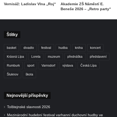
Vernisáž: Ladislav Vlna „Roj“
Akademie ZŠ Náměstí E.
Beneše 2026 – „Retro party“
Štítky
basket
divadlo
festival
hudba
kniha
koncert
Krásná Lípa
Loreta
muzeum
přednáška
představení
Rumburk
sport
Varnsdorf
výstava
Česká Lípa
Šluknov
škola
Nejnovější příspěvky
Tolštejnské slavnosti 2026
Mezinárodní hudební festival varhanní duchovní hudby ve