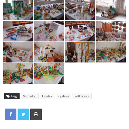
Tagy
Varnsdorf
Hrádek
výstava
velikonoce
Tisknout