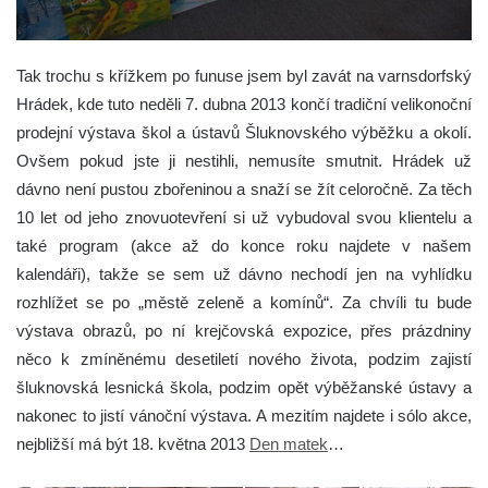
Tak trochu s křížkem po funuse jsem byl zavát na varnsdorfský
Hrádek, kde tuto neděli 7. dubna 2013 končí tradiční velikonoční
prodejní výstava škol a ústavů Šluknovského výběžku a okolí.
Ovšem pokud jste ji nestihli, nemusíte smutnit. Hrádek už
dávno není pustou zbořeninou a snaží se žít celoročně. Za těch
10 let od jeho znovuotevření si už vybudoval svou klientelu a
také program (akce až do konce roku najdete v našem
kalendáři), takže se sem už dávno nechodí jen na vyhlídku
rozhlížet se po „městě zeleně a komínů“. Za chvíli tu bude
výstava obrazů, po ní krejčovská expozice, přes prázdniny
něco k zmíněnému desetiletí nového života, podzim zajistí
šluknovská lesnická škola, podzim opět výběžanské ústavy a
nakonec to jistí vánoční výstava. A mezitím najdete i sólo akce,
nejbližší má být 18. května 2013
Den matek
…