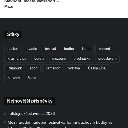
Slavnosti města Varnsdorf –
Mizu
Štítky
basket
divadlo
festival
hudba
kniha
koncert
Krásná Lípa
Loreta
muzeum
přednáška
představení
Rumburk
sport
Varnsdorf
výstava
Česká Lípa
Šluknov
škola
Nejnovější příspěvky
Tolštejnské slavnosti 2026
Mezinárodní hudební festival varhanní duchovní hudby ve