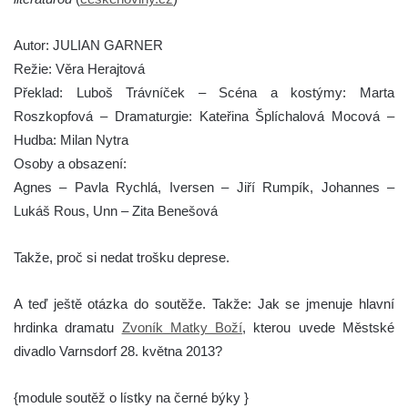
Autor: JULIAN GARNER
Režie: Věra Herajtová
Překlad: Luboš Trávníček – Scéna a kostýmy: Marta
Roszkopfová – Dramaturgie: Kateřina Šplíchalová Mocová –
Hudba: Milan Nytra
Osoby a obsazení:
Agnes – Pavla Rychlá, Iversen – Jiří Rumpík, Johannes –
Lukáš Rous, Unn – Zita Benešová
Takže, proč si nedat trošku deprese.
A teď ještě otázka do soutěže. Takže: Jak se jmenuje hlavní
hrdinka dramatu
Zvoník Matky Boží
, kterou uvede Městské
divadlo Varnsdorf 28. května 2013?
{module soutěž o lístky na černé býky }