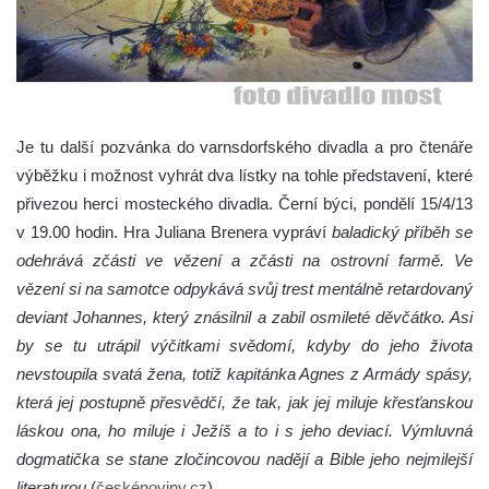
Je tu další pozvánka do varnsdorfského divadla a pro čtenáře
výběžku i možnost vyhrát dva lístky na tohle představení, které
přivezou herci mosteckého divadla. Černí býci, pondělí 15/4/13
v 19.00 hodin.
Hra Juliana Brenera vypráví
baladický příběh se
odehrává zčásti ve vězení a zčásti na ostrovní farmě. Ve
vězení si na samotce odpykává svůj trest mentálně retardovaný
deviant Johannes, který znásilnil a zabil osmileté děvčátko. Asi
by se tu utrápil výčitkami svědomí, kdyby do jeho života
nevstoupila svatá žena, totiž kapitánka Agnes z Armády spásy,
která jej postupně přesvědčí, že tak, jak jej miluje křesťanskou
láskou ona, ho miluje i Ježíš a to i s jeho deviací. Výmluvná
dogmatička se stane zločincovou nadějí a Bible jeho nejmilejší
literaturou
(
českénoviny.cz
)