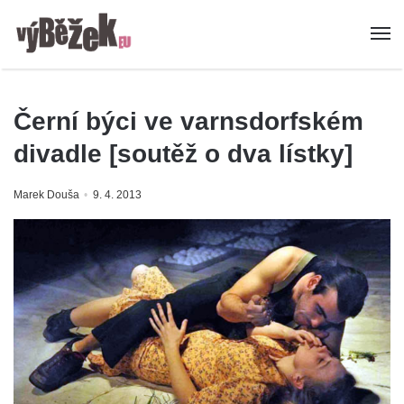
Černí býci ve varnsdorfském
divadle [soutěž o dva lístky]
Marek Douša
9. 4. 2013