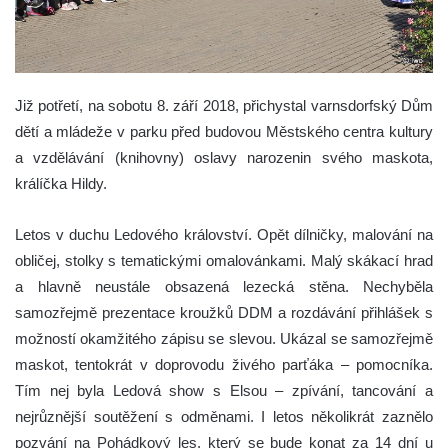
Již potřetí, na sobotu 8. září 2018, přichystal varnsdorfský Dům
dětí a mládeže v parku před budovou Městského centra kultury
a vzdělávání (knihovny) oslavy narozenin svého maskota,
králíčka Hildy.
Letos v duchu Ledového království. Opět dílničky, malování na
obličej, stolky s tematickými omalovánkami. Malý skákací hrad
a hlavně neustále obsazená lezecká stěna. Nechyběla
samozřejmě prezentace kroužků DDM a rozdávání přihlášek s
možností okamžitého zápisu se slevou. Ukázal se samozřejmě
maskot, tentokrát v doprovodu živého parťáka – pomocníka.
Tím nej byla Ledová show s Elsou – zpívání, tancování a
nejrůznější soutěžení s odměnami. I letos několikrát zaznělo
pozvání na Pohádkový les, který se bude konat za 14 dní u