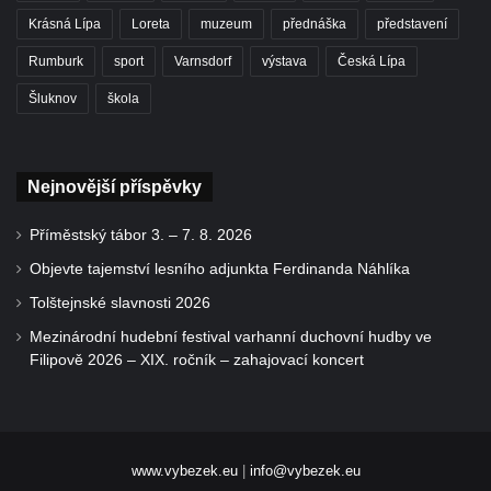
Krásná Lípa
Loreta
muzeum
přednáška
představení
Rumburk
sport
Varnsdorf
výstava
Česká Lípa
Šluknov
škola
Nejnovější příspěvky
Příměstský tábor 3. – 7. 8. 2026
Objevte tajemství lesního adjunkta Ferdinanda Náhlíka
Tolštejnské slavnosti 2026
Mezinárodní hudební festival varhanní duchovní hudby ve
Filipově 2026 – XIX. ročník – zahajovací koncert
www.vybezek.eu
|
info@vybezek.eu