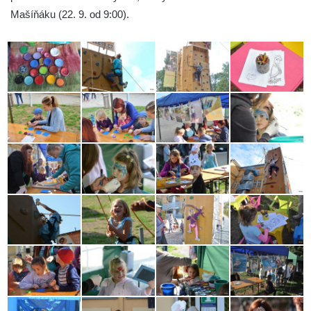
Mašíňáku (22. 9. od 9:00).