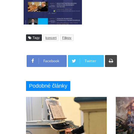
Tagy
koncert
Filipov
Tisknout
Facebook
Twitter
Podobné články