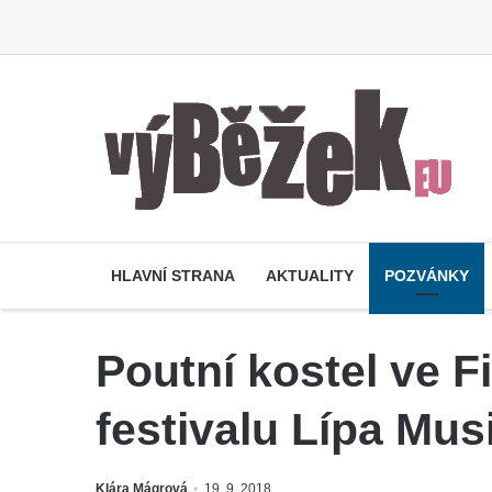
HLAVNÍ STRANA
AKTUALITY
POZVÁNKY
Poutní kostel ve F
festivalu Lípa Mus
Klára Mágrová
19. 9. 2018