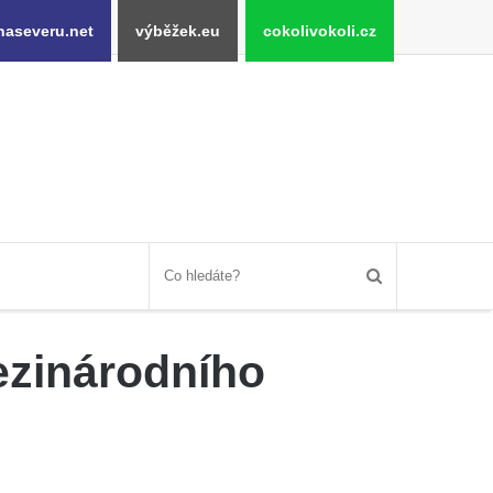
naseveru.net
výběžek.eu
cokolivokoli.cz
mezinárodního