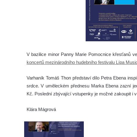
V bazilice minor Panny Marie Pomocnice křesťanů ve 
koncertů mezinárodního hudebního festivalu Lípa Musi
Varhaník Tomáš Thon představí dílo Petra Ebena insp
srdce. V uměleckém přednesu Marka Ebena zazní jedno
Kč. Poslední zbývající vstupenky je možné zakoupit i 
Klára Mágrová