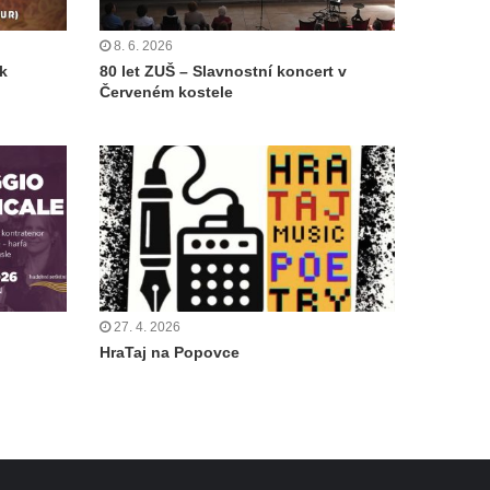
8. 6. 2026
ík
80 let ZUŠ – Slavnostní koncert v
Červeném kostele
27. 4. 2026
HraTaj na Popovce