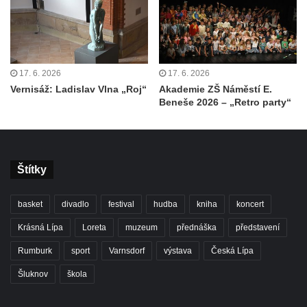
17. 6. 2026
17. 6. 2026
Vernisáž: Ladislav Vlna „Roj“
Akademie ZŠ Náměstí E.
Beneše 2026 – „Retro party“
Štítky
basket
divadlo
festival
hudba
kniha
koncert
Krásná Lípa
Loreta
muzeum
přednáška
představení
Rumburk
sport
Varnsdorf
výstava
Česká Lípa
Šluknov
škola