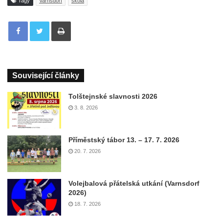
Tagy
Varnsdorf
škola
Tisknout
Související články
Tolštejnské slavnosti 2026
3. 8. 2026
Příměstský tábor 13. – 17. 7. 2026
20. 7. 2026
Volejbalová přátelská utkání (Varnsdorf
2026)
18. 7. 2026