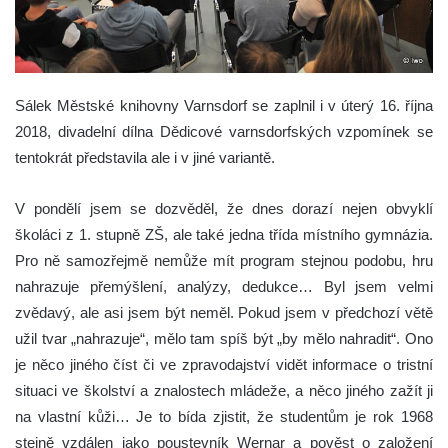
Sálek Městské knihovny Varnsdorf se zaplnil i v úterý 16. října
2018, divadelní dílna Dědicové varnsdorfských vzpomínek se
tentokrát představila ale i v jiné variantě.
V pondělí jsem se dozvěděl, že dnes dorazí nejen obvyklí
školáci z 1. stupně ZŠ, ale také jedna třída místního gymnázia.
Pro ně samozřejmě nemůže mít program stejnou podobu, hru
nahrazuje přemýšlení, analýzy, dedukce… Byl jsem velmi
zvědavý, ale asi jsem být neměl. Pokud jsem v předchozí větě
užil tvar „nahrazuje“, mělo tam spíš být „by mělo nahradit“. Ono
je něco jiného číst či ve zpravodajství vidět informace o tristní
situaci ve školství a znalostech mládeže, a něco jiného zažít ji
na vlastní kůži… Je to bída zjistit, že studentům je rok 1968
stejně vzdálen jako poustevník Wernar a pověst o založení