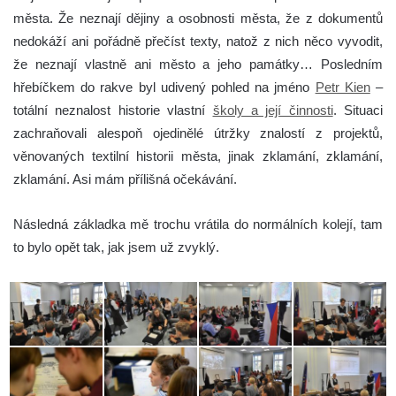
města. Že neznají dějiny a osobnosti města, že z dokumentů
nedokáží ani pořádně přečíst texty, natož z nich něco vyvodit,
že neznají vlastně ani město a jeho památky… Posledním
hřebíčkem do rakve byl udivený pohled na jméno
Petr Kien
–
totální neznalost historie vlastní
školy a její činnosti
. Situaci
zachraňovali alespoň ojedinělé útržky znalostí z projektů,
věnovaných textilní historii města, jinak zklamání, zklamání,
zklamání. Asi mám přílišná očekávání.
Následná základka mě trochu vrátila do normálních kolejí, tam
to bylo opět tak, jak jsem už zvyklý.