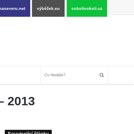
naseveru.net
výběžek.eu
cokolivokoli.cz
– 2013
Související články