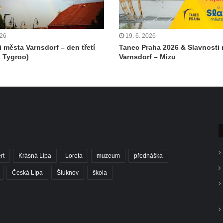
026
19. 6. 2026
i města Varnsdorf – den třetí
Tanec Praha 2026 & Slavnosti
 Tygroo)
Varnsdorf – Mizu
rt
Krásná Lípa
Loreta
muzeum
přednáška
Česká Lípa
Šluknov
škola