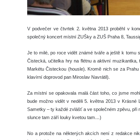
V podvečer ve čtvrtek 2. května 2013 proběhl v konc
společný koncert místní ZUŠky a ZUŠ Praha 8, Taussi
Je to milé, po roce vidět známé tváře a ještě k tomu 
Čistecká, učitelka hry na flétnu a aktivní muzikantka, 
Markétu Čisteckou (housle). Kromě nich se za Prahu př
klavírní doprovod pan Miroslav Navrátil).
Za místní se opakovala malá část toho, co jsme moh
bude možno vidět v neděli 5. května 2013 v Krásné 
Sametky – ty každé zvlášť a ve společném zpěvu, při 
slunce tam září louky kvetou tam…)
No a protože na některých akcích není z redakce ni