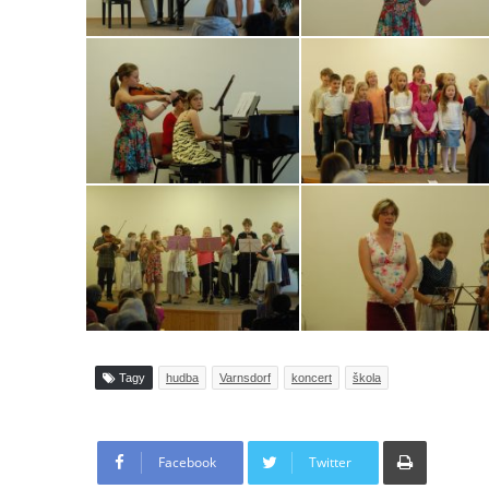
Tagy
hudba
Varnsdorf
koncert
škola
Tisknout
Facebook
Twitter