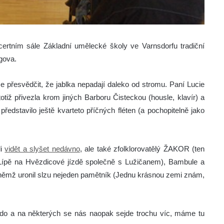
ertním sále Základní umělecké školy ve Varnsdorfu tradiční
gova.
se přesvědčit, že jablka nepadají daleko od stromu. Paní Lucie
totiž přivezla krom jiných Barboru Čisteckou (housle, klavír) a
edstavilo ještě kvarteto příčných fléten (a pochopitelně jako
li
vidět a slyšet nedávno
, ale také zfolklorovatělý ŽAKOR (ten
Lípě na Hvězdicové jízdě společně s Lužičanem), Bambule a
němž uronil slzu nejeden pamětník (Jednu krásnou zemi znám,
kdo a na některých se nás naopak sejde trochu víc, máme tu