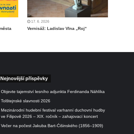
17. 6. 2026
 města
Vernisáž: Ladislav Vlna „Roj“
Nejnovější příspěvky
Objevte tajemství lesního adjunkta Ferdinanda Náhlíka
Tolštejnské slavnosti 2026
Mezinárodní hudební festival varhanní duchovní hudby
ve Filipově 2026 – XIX. ročník – zahajovací koncert
Večer na počest Jakuba Bart-Ćišinského (1856–1909)