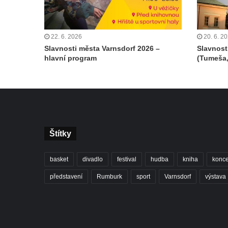
22. 6. 2026
20. 6. 2
Slavnosti města Varnsdorf 2026 –
Slavnost
hlavní program
(Tumeša,
Štítky
basket
divadlo
festival
hudba
kniha
konce
představení
Rumburk
sport
Varnsdorf
výstava