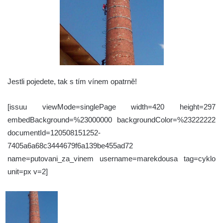
Jestli pojedete, tak s tím vínem opatrně!
[issuu viewMode=singlePage width=420 height=297
embedBackground=%23000000 backgroundColor=%23222222
documentId=120508151252-
7405a6a68c3444679f6a139be455ad72
name=putovani_za_vinem username=marekdousa tag=cyklo
unit=px v=2]