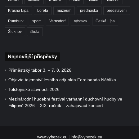
basket
divadlo
festival
hudba
kniha
koncert
Krásná Lípa
Loreta
muzeum
přednáška
představení
Rumburk
sport
Varnsdorf
výstava
Česká Lípa
Šluknov
škola
Nejnovější příspěvky
Příměstský tábor 3. – 7. 8. 2026
Objevte tajemství lesního adjunkta Ferdinanda Náhlíka
Tolštejnské slavnosti 2026
Mezinárodní hudební festival varhanní duchovní hudby ve
Filipově 2026 – XIX. ročník – zahajovací koncert
www.vybezek.eu
|
info@vybezek.eu