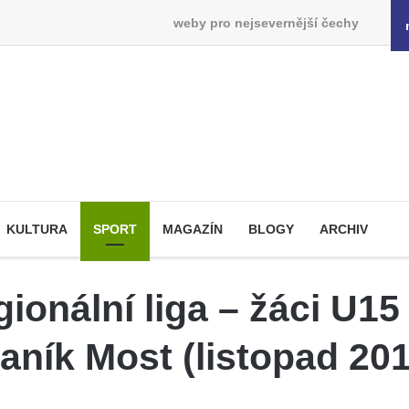
weby pro nejsevernější čechy
KULTURA
SPORT
MAGAZÍN
BLOGY
ARCHIV
ionální liga – žáci U15
aník Most (listopad 201