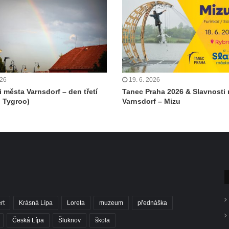
026
19. 6. 2026
i města Varnsdorf – den třetí
Tanec Praha 2026 & Slavnosti
 Tygroo)
Varnsdorf – Mizu
rt
Krásná Lípa
Loreta
muzeum
přednáška
Česká Lípa
Šluknov
škola