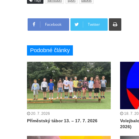
Tagy
Varnsdorf
sport
basket
Tisknout
Facebook
Twitter
Podobné články
20. 7. 2026
18. 7. 2
Příměstský tábor 13. – 17. 7. 2026
Volejbal
2026)