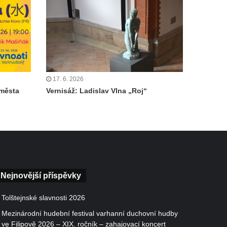
17. 6. 2026
 města
Vernisáž: Ladislav Vlna „Roj“
Nejnovější příspěvky
Tolštejnské slavnosti 2026
Mezinárodní hudební festival varhanní duchovní hudby
ve Filipově 2026 – XIX. ročník – zahajovací koncert