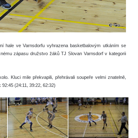
vní hale ve Varnsdorfu vyhrazena basketbalovým utkáním se
čnému zápasu družstvo žáků TJ Slovan Varnsdorf v kategorii
olo. Kluci mile překvapili, přehrávali soupeře velmi znatelně,
 92:45 (24:11, 39:22, 62:32)