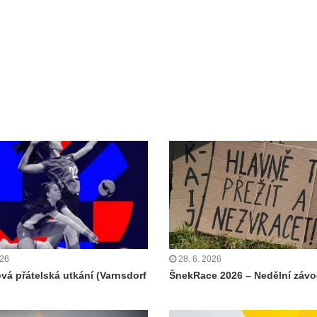
026
28. 6. 2026
ová přátelská utkání (Varnsdorf
ŠnekRace 2026 – Nedělní záv