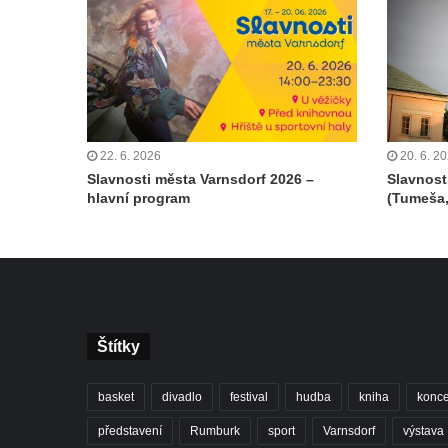
22. 6. 2026
20. 6. 2
Slavnosti města Varnsdorf 2026 –
Slavnost
hlavní program
(Tumeša,
Štítky
basket
divadlo
festival
hudba
kniha
konce
představení
Rumburk
sport
Varnsdorf
výstava