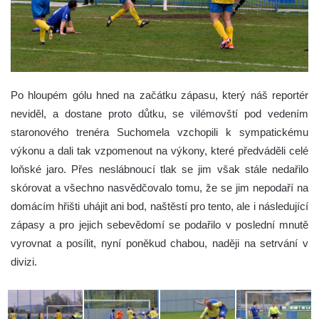
Po hloupém gólu hned na začátku zápasu, který náš reportér
neviděl, a dostane proto důtku, se vilémovští pod vedením
staronového trenéra Suchomela vzchopili k sympatickému
výkonu a dali tak vzpomenout na výkony, které předváděli celé
loňské jaro.
Přes neslábnoucí tlak se jim však stále nedařilo
skórovat a všechno nasvědčovalo tomu, že se jim nepodaří na
domácím hřišti uhájit ani bod, naštěstí pro tento, ale i následující
zápasy a pro jejich sebevědomí se podařilo v poslední mnutě
vyrovnat a posílit, nyní poněkud chabou, naději na setrvání v
divizi.