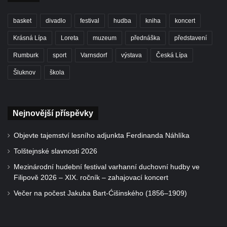
basket
divadlo
festival
hudba
kniha
koncert
Krásná Lípa
Loreta
muzeum
přednáška
představení
Rumburk
sport
Varnsdorf
výstava
Česká Lípa
Šluknov
škola
Nejnovější příspěvky
Objevte tajemství lesního adjunkta Ferdinanda Náhlíka
Tolštejnské slavnosti 2026
Mezinárodní hudební festival varhanní duchovní hudby ve
Filipově 2026 – XIX. ročník – zahajovací koncert
Večer na počest Jakuba Bart-Ćišinského (1856–1909)