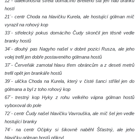
12´- dalekonosná střela domácího Breiteho šla jen nad branku
hostí
21´- centr Choda na hlavičku Kurela, ale hostující gólman míč
vyrazil na rohový kop
33´- střelecký pokus domácího Čudy skončil jen těsně vedle
branky hostů
34´- dlouhý pas Nagyho našel v dobré pozici Rusza, ale jeho
volej trefil jen dobře postaveného gólmana hostů
37´- Červeňák zamotal hlavu třem obráncům a z deseti metrů
trefil opět jen brankáře hostů
39´- ulička Choda na Kurela, který v čisté šanci střílel jen do
gólmana a byl z toho rohový kop
67´- trestný kop Hyky z rohu velkého vápna gólman hostů
vyboxoval do pole
72´- centr Čudy našel hlavičku Vavrouška, ale míč šel jen vedle
hostující branky
74´- na centr Očipky si šikovně naběhl Šťastný, ale jeho
hlavičku gólman hostů přikryl