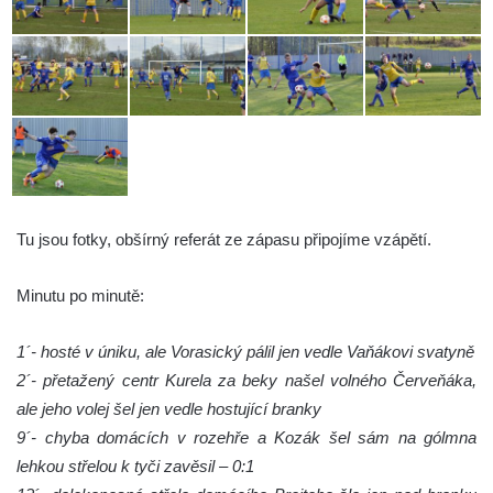
Tu jsou fotky, obšírný referát ze zápasu připojíme vzápětí.
Minutu po minutě:
1´- hosté v úniku, ale Vorasický pálil jen vedle Vaňákovi svatyně
2´- přetažený centr Kurela za beky našel volného Červeňáka,
ale jeho volej šel jen vedle hostující branky
9´- chyba domácích v rozehře a Kozák šel sám na gólmna
lehkou střelou k tyči zavěsil – 0:1