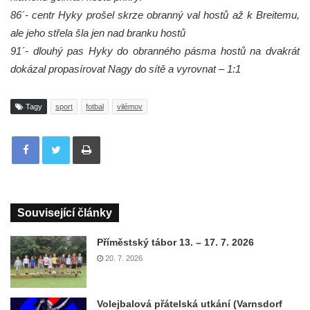
86´- centr Hyky prošel skrze obranný val hostů až k Breitemu,
ale jeho střela šla jen nad branku hostů
91´- dlouhý pas Hyky do obranného pásma hostů na dvakrát
dokázal propasírovat Nagy do sítě a vyrovnat – 1:1
Tagy
sport
fotbal
vilémov
Tisknout
Související články
Příměstský tábor 13. – 17. 7. 2026
20. 7. 2026
Volejbalová přátelská utkání (Varnsdorf