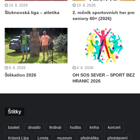
10. 6. 2026
10. 6. 2026
Šluknovská liga – atletika
2. ročník sportovních her pro
seniory 60+ (2026)
8. 6. 2026
4. 6. 2026
Štěkatlon 2026
OH SOS SEVER – SPORT BEZ
HRANIC 2026
Štítky
basket
divadlo
festival
hudba
kniha
koncert
Krásná Lípa
Loreta
muzeum
přednáška
představení