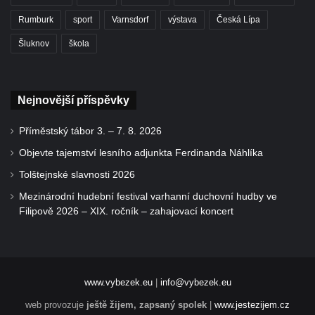
Rumburk
sport
Varnsdorf
výstava
Česká Lípa
Šluknov
škola
Nejnovější příspěvky
Příměstský tábor 3. – 7. 8. 2026
Objevte tajemství lesního adjunkta Ferdinanda Náhlíka
Tolštejnské slavnosti 2026
Mezinárodní hudební festival varhanní duchovní hudby ve
Filipově 2026 – XIX. ročník – zahajovací koncert
www.vybezek.eu
|
info@vybezek.eu
web provozuje
ještě žijem, zapsaný spolek
|
www.jestezijem.cz