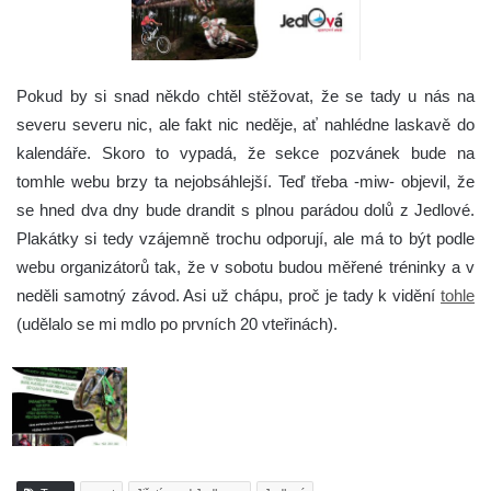
Pokud by si snad někdo chtěl stěžovat, že se tady u nás na
severu severu nic, ale fakt nic neděje, ať nahlédne laskavě do
kalendáře. Skoro to vypadá, že sekce pozvánek bude na
tomhle webu brzy ta nejobsáhlejší. Teď třeba -miw- objevil, že
se hned dva dny bude drandit s plnou parádou dolů z Jedlové.
Plakátky si tedy vzájemně trochu odporují, ale má to být podle
webu organizátorů tak, že v sobotu budou měřené tréninky a v
neděli samotný závod. Asi už chápu, proč je tady k vidění
tohle
(udělalo se mi mdlo po prvních 20 vteřinách).