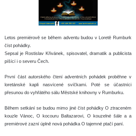
Letos premiérově se během adventu budou v Loretě Rumburk
číst pohádky.
Sepsal je Rostislav Křivánek, spisovatel, dramatik a publicista
píšící i o severu Čech.
První část autorského čtení adventních pohádek proběhne v
loretánské kapli nasvícené svíčkami. Poté se účastníci
přesunou do vyhřátého sálu Městské knihovny v Rumburku.
Během setkání se budou mimo jiné číst pohádky O ztraceném
kouzle Vánoc, O kocouru Baltazarovi, O kouzelné šále a a
premiérové zazní úplně nová pohádka O tajemné ptačí paní.