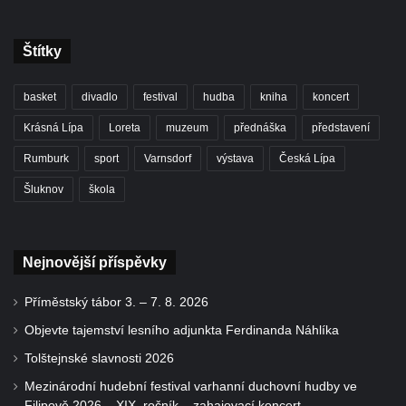
Štítky
basket
divadlo
festival
hudba
kniha
koncert
Krásná Lípa
Loreta
muzeum
přednáška
představení
Rumburk
sport
Varnsdorf
výstava
Česká Lípa
Šluknov
škola
Nejnovější příspěvky
Příměstský tábor 3. – 7. 8. 2026
Objevte tajemství lesního adjunkta Ferdinanda Náhlíka
Tolštejnské slavnosti 2026
Mezinárodní hudební festival varhanní duchovní hudby ve
Filipově 2026 – XIX. ročník – zahajovací koncert