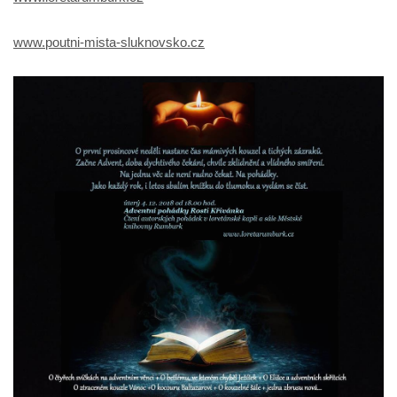
www.poutni-mista-sluknovsko.cz