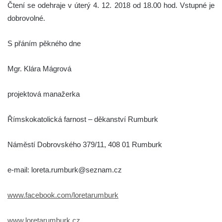
Čtení se odehraje v úterý 4. 12. 2018 od 18.00 hod. Vstupné je
dobrovolné.
S přáním pěkného dne
Mgr. Klára Mágrová
projektová manažerka
Římskokatolická farnost – děkanství Rumburk
Náměstí Dobrovského 379/11, 408 01 Rumburk
e-mail: loreta.rumburk@seznam.cz
www.facebook.com/loretarumburk
www.loretarumburk.cz