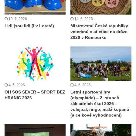
19. 7. 2026
14. 6. 2026
Lidi jsou lidi (i v Loretě)
Mistrovství České republiky
veteránů v atletice na dráze
2026 v Rumburku
4. 6. 2026
4. 6. 2026
OH SOS SEVER – SPORT BEZ
Letní sportovní hry
HRANIC 2026
(olympiáda) – 2. stupeň
základních škol 2026 –
volejbal, ringo, malá kopaná
(a celkové vyhodnocení)