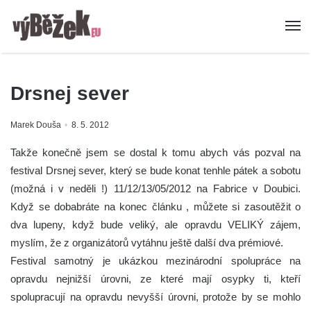
Drsnej sever
Marek Douša
8. 5. 2012
Takže konečně jsem se dostal k tomu abych vás pozval na
festival Drsnej sever, který se bude konat tenhle pátek a sobotu
(možná i v neděli !) 11/12/13/05/2012 na Fabrice v Doubici.
Když se dobabráte na konec článku , můžete si zasoutěžit o
dva lupeny, když bude veliký, ale opravdu VELIKÝ zájem,
myslím, že z organizátorů vytáhnu ještě další dva prémiové.
Festival samotný je ukázkou mezinárodní spolupráce na
opravdu nejnižší úrovni, ze které mají osypky ti, kteří
spolupracují na opravdu nevyšší úrovni, protože by se mohlo