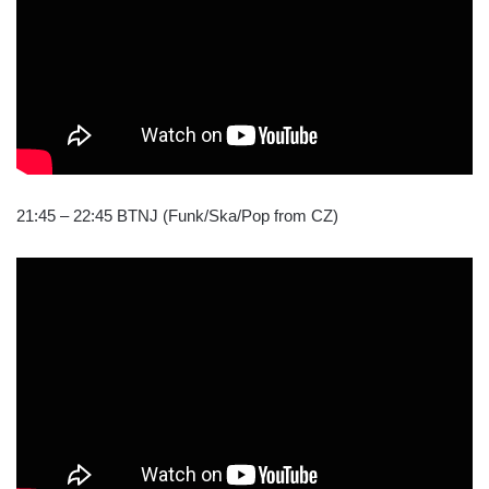
21:45 – 22:45 BTNJ (Funk/Ska/Pop from CZ)