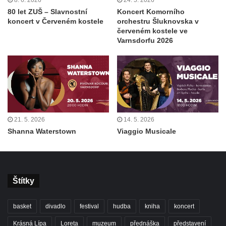
80 let ZUŠ – Slavnostní
Koncert Komorního
koncert v Červeném kostele
orchestru Šluknovska v
červeném kostele ve
Varnsdorfu 2026
21. 5. 2026
14. 5. 2026
Shanna Waterstown
Viaggio Musicale
Štítky
basket
divadlo
festival
hudba
kniha
koncert
Krásná Lípa
Loreta
muzeum
přednáška
představení