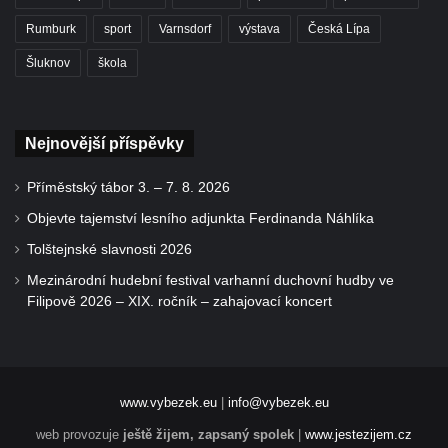
Rumburk
sport
Varnsdorf
výstava
Česká Lípa
Šluknov
škola
Nejnovější příspěvky
Příměstský tábor 3. – 7. 8. 2026
Objevte tajemství lesního adjunkta Ferdinanda Náhlíka
Tolštejnské slavnosti 2026
Mezinárodní hudební festival varhanní duchovní hudby ve
Filipově 2026 – XIX. ročník – zahajovací koncert
www.vybezek.eu
|
info@vybezek.eu
web provozuje
ještě žijem, zapsaný spolek
|
www.jestezijem.cz