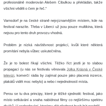
profesionálně moderován Alešem Cibulkou a překládán, takže
všichni věděli o čem je řeč.“
Varnsdorf je na české straně nejvýznamějším místem, kde na
festival narazíte. Třeba v Liberci už jsou pouze multikina, která
nejsou pro tento druh provozu vhodná.
Problém je nízká návštěvnost projekcí, kvůli které některá
promítání nebyla vůbec uskutečněna.
Že je to bolest říkají všichni. Těžko říct jestli je to slabou
propagací (u nás se festivalu věnovala
Jolka Krásná v České
televizi
, komerčí rádia by zajímal pouze jako placená inzerce,
plakátů vidět moc nebylo) a nebo i nejednotností místa.
Perou se tu dva principy, které je těžké sjednotit: festival, jako
místo setkávání a snaha nabídnout filmy co nejširšímu spektru
diváků. U rozhodování, kterému dát přednost bych být nechtěl.