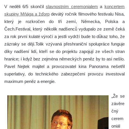
V neděli 6/5 skončil
slavnostním ceremonialem
a
koncertem
skupiny Mňága a žďorp
devátý ročník filmového festivalu Nisa,
který je rozkročen do tří zemí, Německa, Polska a
Čech.Festival, který několik nadšenců vydupalo ze země čeká
za rok první kulaté výročí a jestli vydrží bude to důkaz toho, že
zázraky se dějí.Tolik vzývaná přeshraniční spolupráce funguje
díky nadšení lidí, kteří se do projektu zapojují ze všech stran
hranice; i když bez zejména německých peněz by to asi nešlo.
Pavel Nejtek majitel a provozovatel kina Panorama nešetřil
superlativy, do technického zabezpečení provozu investoval
maximum peněz a energie.
„Že se
závěre
čný
cerem
oniál