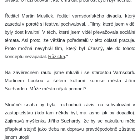
Ředitel Martin Musílek, ředitel varnsdorfského divadla, který
zasedal v porotě si festival pochvaloval. „Filmy, které jsem viděl
byly dost kvalitní. V těch, které jsem viděl převažovala sociální
témata. Asi proto, že většina pořadatelů v této oblasti pracuje.
Proto možná nevyhrál film, který byl úžasný, ale do tohoto
konceptu nezapadal.
Růžička
.“
Na závěrečném rautu jsme mluvili i se starostou Varnsdorfu
Martinem Loukou a šéfem kulturní komise města Jiřím
Suchardou. Může město nějak pomoct?
Stručně: snaha by byla, rozhodnutí závisí na schvalování v
zastupitelstvu (kdo tam někdy byl, má jasno jak by dopadlo).
Zajímavá myšlenka Jiřího Suchardy, že by se nakulturu mělo
přispívat stejně jako třeba na dopravu pravděpodobně zůstane
jenom utopií.