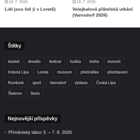
19. 7. 2026
18. 7. 2026
Lidi jsou lidi (i v Loretě)
Volejbalová přátelská utkání
(Varnsdorf 2026)
Štítky
basket
divadlo
festival
hudba
kniha
koncert
Krásná Lípa
Loreta
muzeum
přednáška
představení
Rumburk
sport
Varnsdorf
výstava
Česká Lípa
Šluknov
škola
Nejnovější příspěvky
Příměstský tábor 3. – 7. 8. 2026