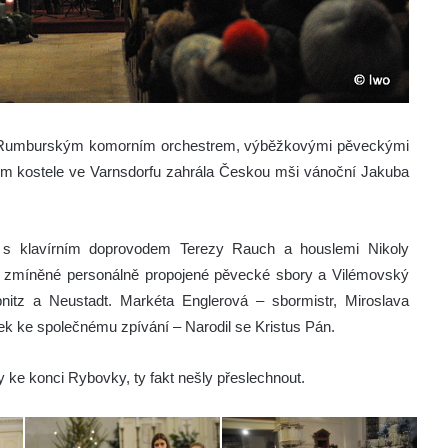
ly s Rumburským komorním orchestrem, výběžkovými pěveckými
kém kostele ve Varnsdorfu zahrála Českou mši vánoční Jakuba
 s klavírním doprovodem Terezy Rauch a houslemi Nikoly
ž zmíněné personálně propojené pěvecké sbory a Vilémovský
itz a Neustadt. Markéta Englerová – sbormistr, Miroslava
vek ke společnému zpívání – Narodil se Kristus Pán.
y ke konci Rybovky, ty fakt nešly přeslechnout.