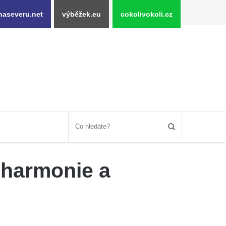
naseveru.net
výběžek.eu
cokolivokoli.cz
lharmonie a