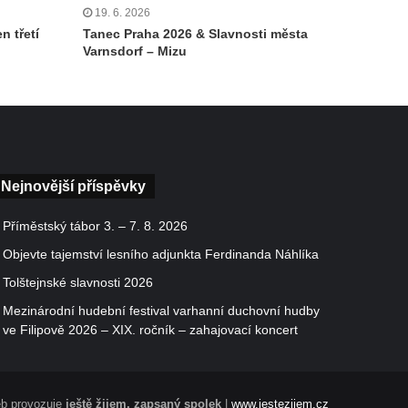
19. 6. 2026
n třetí
Tanec Praha 2026 & Slavnosti města
Varnsdorf – Mizu
Nejnovější příspěvky
Příměstský tábor 3. – 7. 8. 2026
Objevte tajemství lesního adjunkta Ferdinanda Náhlíka
Tolštejnské slavnosti 2026
Mezinárodní hudební festival varhanní duchovní hudby
ve Filipově 2026 – XIX. ročník – zahajovací koncert
b provozuje
ještě žijem, zapsaný spolek
|
www.jestezijem.cz