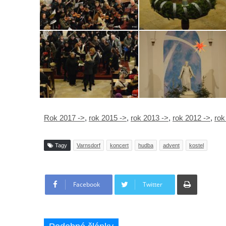
Rok 2017 ->
,
rok 2015 ->
,
rok 2013 ->
,
rok 2012 ->
,
rok
Tagy
Varnsdorf
koncert
hudba
advent
kostel
Tisknout
Facebook
Twitter