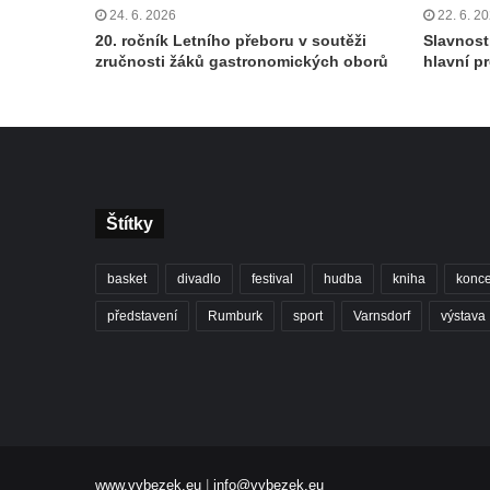
24. 6. 2026
22. 6. 2
20. ročník Letního přeboru v soutěži
Slavnost
zručnosti žáků gastronomických oborů
hlavní p
Štítky
basket
divadlo
festival
hudba
kniha
konce
představení
Rumburk
sport
Varnsdorf
výstava
www.vybezek.eu
|
info@vybezek.eu