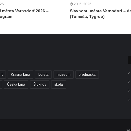
026
20. 6. 2026
i města Varnsdorf 2026 –
Slavnosti města Varnsdorf – de
rogram
(Tumeša, Tygroo)
rt
Krásná Lípa
Loreta
muzeum
přednáška
Česká Lípa
Šluknov
škola
we