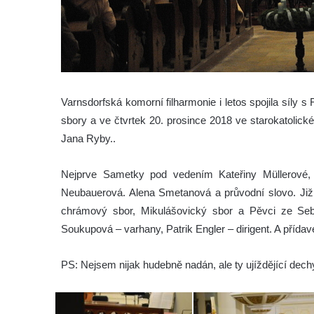
Varnsdorfská komorní filharmonie i letos spojila sí
sbory a ve čtvrtek 20. prosince 2018 ve starokatolic
Jana Ryby..
Nejprve Sametky pod vedením Kateřiny Müllerové,
Neubauerová. Alena Smetanová a průvodní slovo. Ji
chrámový sbor, Mikulášovický sbor a Pěvci ze Sebn
Soukupová – varhany, Patrik Engler – dirigent. A přída
PS: Nejsem nijak hudebně nadán, ale ty ujíždějící dech