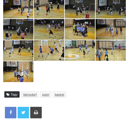
Tagy
Varnsdorf
sport
basket
Tisknout