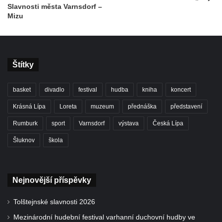
Slavnosti města Varnsdorf –
Mizu
Štítky
basket
divadlo
festival
hudba
kniha
koncert
Krásná Lípa
Loreta
muzeum
přednáška
představení
Rumburk
sport
Varnsdorf
výstava
Česká Lípa
Šluknov
škola
Nejnovější příspěvky
Tolštejnské slavnosti 2026
Mezinárodní hudební festival varhanní duchovní hudby ve