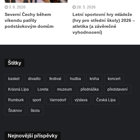
3. 6. 2026
28. 5. 2026
Severní Čechy během
Letní sportovní hry mládeže
víkendu patřily
(hry pro střední školy) 2026 –
podstávkovým domům
atletika (a závěrečné
vyhodnocení)
Štítky
basket
divadlo
festival
hudba
kniha
koncert
Krásná Lípa
Loreta
muzeum
přednáška
představení
Rumburk
sport
Varnsdorf
výstava
Česká Lípa
Šluknov
škola
Nejnovější příspěvky