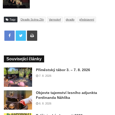
Tagy
Divadlo Scéna Zlín
Varnsdorf
divadlo
představení
Tisknout
Související články
Příměstský tábor 3. – 7. 8. 2026
7. 8. 2026
Objevte tajemství lesního adjunkta
Ferdinanda Náhlíka
6. 8. 2026