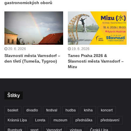
gastronomických oborů
20. 6. 2026
19. 6. 2026
Slavnosti města Varnsdorf –
Tanec Praha 2026 &
den třetí (Tumeša, Tygroo)
Slavnosti města Varnsdorf –
Mizu
Štítky
basket
divadlo
festival
hudba
kniha
koncert
Krásná Lípa
Loreta
muzeum
přednáška
představení
Rumburk
sport
Varnsdorf
výstava
Česká Lípa