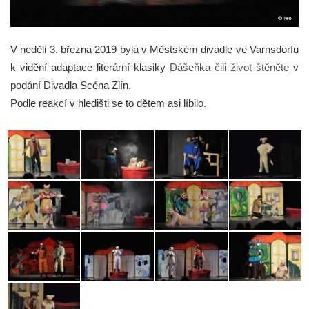
V neděli 3. března 2019 byla v Městském divadle ve Varnsdorfu
k vidění adaptace literární klasiky
Dášeňka čili život štěněte
v
podání Divadla Scéna Zlín.
Podle reakcí v hledišti se to dětem asi líbilo.