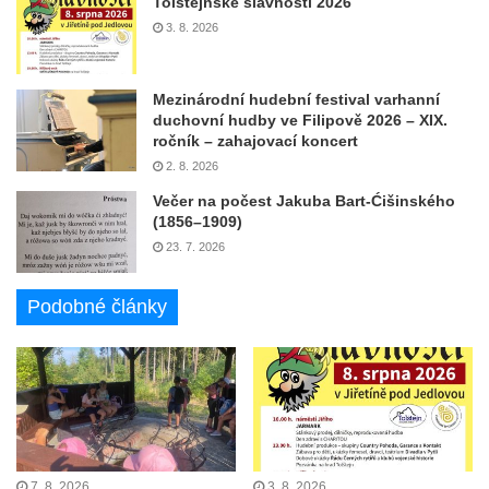
Tolštejnské slavnosti 2026
3. 8. 2026
Mezinárodní hudební festival varhanní
duchovní hudby ve Filipově 2026 – XIX.
ročník – zahajovací koncert
2. 8. 2026
Večer na počest Jakuba Bart-Ćišinského
(1856–1909)
23. 7. 2026
Podobné články
7. 8. 2026
3. 8. 2026