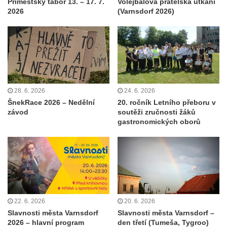
Příměstský tábor 13. – 17. 7.
Volejbalová přátelská utkání
2026
(Varnsdorf 2026)
28. 6. 2026
24. 6. 2026
ŠnekRace 2026 – Nedělní
20. ročník Letního přeboru v
závod
soutěži zručnosti žáků
gastronomických oborů
22. 6. 2026
20. 6. 2026
Slavnosti města Varnsdorf
Slavnosti města Varnsdorf –
2026 – hlavní program
den třetí (Tumeša, Tygroo)