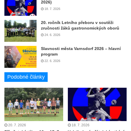
2026)
18. 7. 2026
20. ročník Letního přeboru v soutěži
zručnosti žáků gastronomických oborů
24. 6. 2026
Slavnosti města Varnsdorf 2026 – hlavní
program
22. 6. 2026
Podobné články
20. 7. 2026
18. 7. 2026