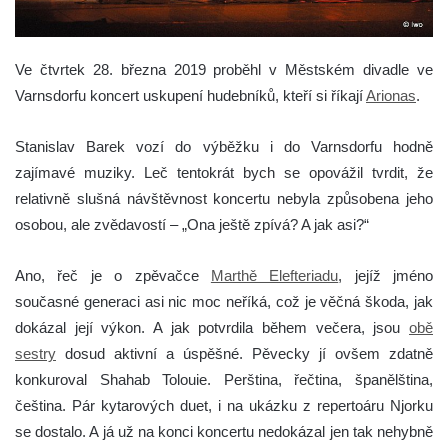
Ve čtvrtek 28. března 2019 proběhl v Městském divadle ve
Varnsdorfu koncert uskupení hudebníků, kteří si říkají
Arionas
.
Stanislav Barek vozí do výběžku i do Varnsdorfu hodně
zajímavé muziky. Leč tentokrát bych se opovážil tvrdit, že
relativně slušná návštěvnost koncertu nebyla způsobena jeho
osobou, ale zvědavostí – „Ona ještě zpívá? A jak asi?“
Ano, řeč je o zpěvačce
Marthě Elefteriadu
, jejíž jméno
současné generaci asi nic moc neříká, což je věčná škoda, jak
dokázal její výkon. A jak potvrdila během večera, jsou
obě
sestry
dosud aktivní a úspěšné. Pěvecky jí ovšem zdatně
konkuroval Shahab Tolouie. Perština, řečtina, španělština,
čeština. Pár kytarových duet, i na ukázku z repertoáru Njorku
se dostalo. A já už na konci koncertu nedokázal jen tak nehybně