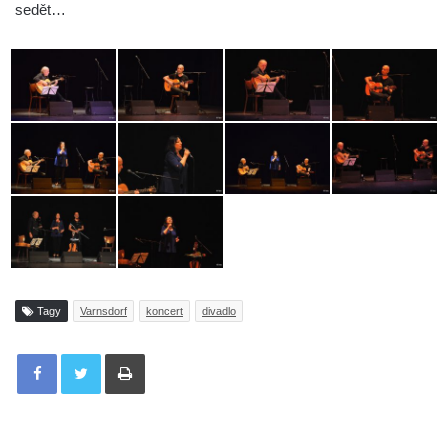
sedět…
Tagy
Varnsdorf
koncert
divadlo
Tisknout