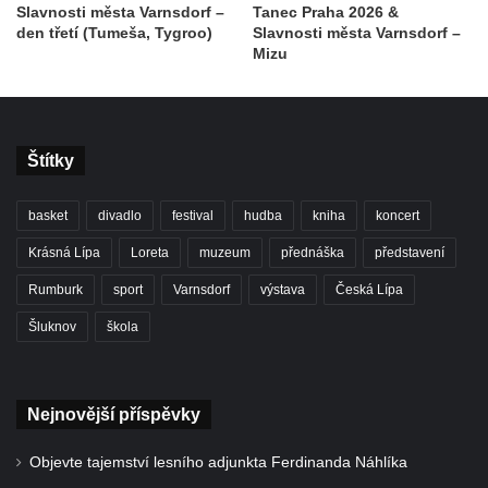
Slavnosti města Varnsdorf –
Tanec Praha 2026 &
den třetí (Tumeša, Tygroo)
Slavnosti města Varnsdorf –
Mizu
Štítky
basket
divadlo
festival
hudba
kniha
koncert
Krásná Lípa
Loreta
muzeum
přednáška
představení
Rumburk
sport
Varnsdorf
výstava
Česká Lípa
Šluknov
škola
Nejnovější příspěvky
Objevte tajemství lesního adjunkta Ferdinanda Náhlíka