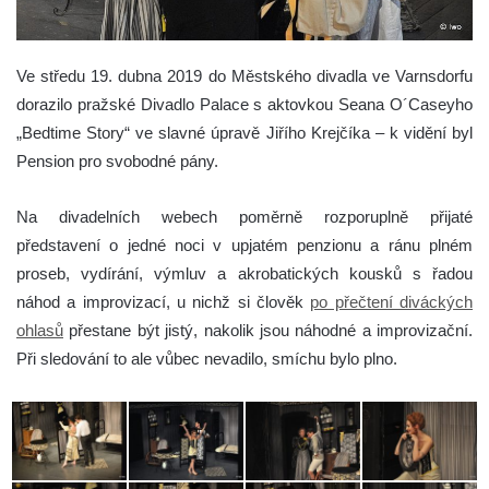
Ve středu 19. dubna 2019 do Městského divadla ve Varnsdorfu
dorazilo pražské Divadlo Palace s aktovkou Seana O´Caseyho
„Bedtime Story“ ve slavné úpravě Jiřího Krejčíka – k vidění byl
Pension pro svobodné pány.
Na divadelních webech poměrně rozporuplně přijaté
představení o jedné noci v upjatém penzionu a ránu plném
proseb, vydírání, výmluv a akrobatických kousků s řadou
náhod a improvizací, u nichž si člověk
po přečtení diváckých
ohlasů
přestane být jistý, nakolik jsou náhodné a improvizační.
Při sledování to ale vůbec nevadilo, smíchu bylo plno.