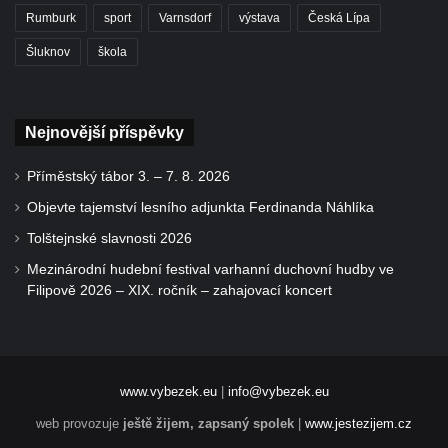
Rumburk
sport
Varnsdorf
výstava
Česká Lípa
Šluknov
škola
Nejnovější příspěvky
Příměstský tábor 3. – 7. 8. 2026
Objevte tajemství lesního adjunkta Ferdinanda Náhlíka
Tolštejnské slavnosti 2026
Mezinárodní hudební festival varhanní duchovní hudby ve
Filipově 2026 – XIX. ročník – zahajovací koncert
www.vybezek.eu
|
info@vybezek.eu
web provozuje
ještě žijem, zapsaný spolek
|
www.jestezijem.cz