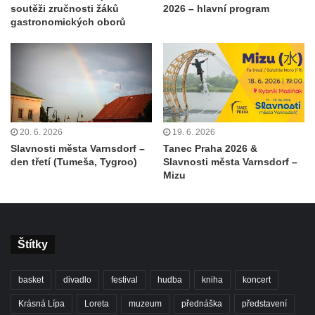
soutěži zručnosti žáků
2026 – hlavní program
gastronomických oborů
20. 6. 2026
19. 6. 2026
Slavnosti města Varnsdorf –
Tanec Praha 2026 &
den třetí (Tumeša, Tygroo)
Slavnosti města Varnsdorf –
Mizu
Štítky
basket
divadlo
festival
hudba
kniha
koncert
Krásná Lípa
Loreta
muzeum
přednáška
představení