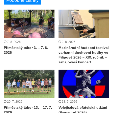
Podobné články
7. 8. 2026
2. 8. 2026
Příměstský tábor 3. – 7. 8.
Mezinárodní hudební festival
2026
varhanní duchovní hudby ve
Filipově 2026 – XIX. ročník –
zahajovací koncert
20. 7. 2026
18. 7. 2026
Příměstský tábor 13. – 17. 7.
Volejbalová přátelská utkání
2026
(Varnsdorf 2026)