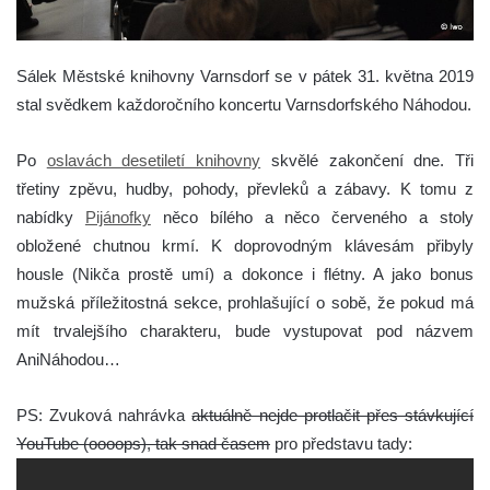
Sálek Městské knihovny Varnsdorf se v pátek 31. května 2019
stal svědkem každoročního koncertu Varnsdorfského Náhodou.
Po
oslavách desetiletí knihovny
skvělé zakončení dne. Tři
třetiny zpěvu, hudby, pohody, převleků a zábavy. K tomu z
nabídky
Pijánofky
něco bílého a něco červeného a stoly
obložené chutnou krmí. K doprovodným klávesám přibyly
housle (Nikča prostě umí) a dokonce i flétny. A jako bonus
mužská příležitostná sekce, prohlašující o sobě, že pokud má
mít trvalejšího charakteru, bude vystupovat pod názvem
AniNáhodou…
PS: Zvuková nahrávka
aktuálně nejde protlačit přes stávkující
YouTube (oooops), tak snad časem
pro představu tady: