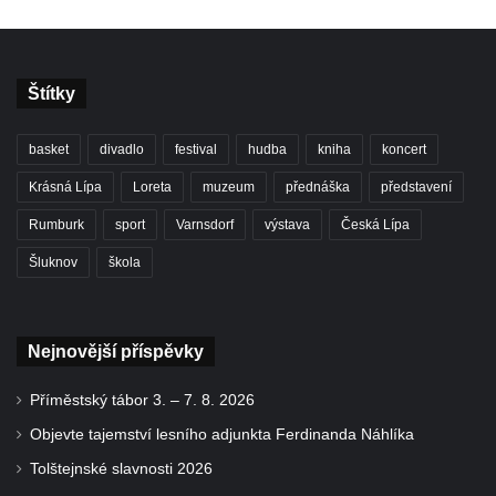
Štítky
basket
divadlo
festival
hudba
kniha
koncert
Krásná Lípa
Loreta
muzeum
přednáška
představení
Rumburk
sport
Varnsdorf
výstava
Česká Lípa
Šluknov
škola
Nejnovější příspěvky
Příměstský tábor 3. – 7. 8. 2026
Objevte tajemství lesního adjunkta Ferdinanda Náhlíka
Tolštejnské slavnosti 2026