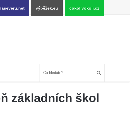
naseveru.net
výběžek.eu
cokolivokoli.cz
eň základních škol