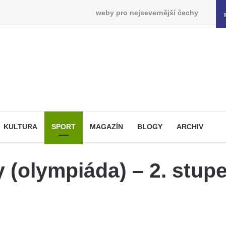
weby pro nejsevernější čechy
KULTURA
SPORT
MAGAZÍN
BLOGY
ARCHIV
y (olympiáda) – 2. stup