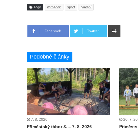
Tagy
Varnsdorf
sport
plavání
Tisknout
Facebook
Twitter
Podobné články
7. 8. 2026
20. 7. 2
Příměstský tábor 3. – 7. 8. 2026
Příměstsk