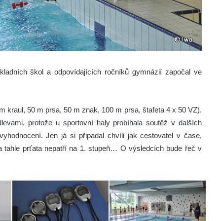
kladních škol a odpovídajících ročníků gymnázií započal ve
.
m kraul, 50 m prsa, 50 m znak, 100 m prsa, štafeta 4 x 50 VZ).
levami, protože u sportovní haly probíhala soutěž v dalších
vyhodnocení. Jen já si připadal chvíli jak cestovatel v čase,
a tahle prťata nepatří na 1. stupeň… O výsledcích bude řeč v