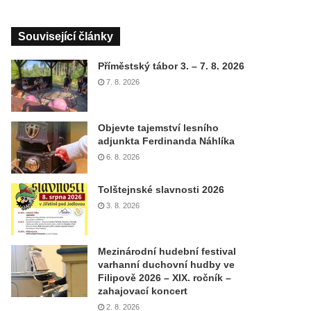
Související články
Příměstský tábor 3. – 7. 8. 2026
7. 8. 2026
Objevte tajemství lesního
adjunkta Ferdinanda Náhlíka
6. 8. 2026
Tolštejnské slavnosti 2026
3. 8. 2026
Mezinárodní hudební festival
varhanní duchovní hudby ve
Filipově 2026 – XIX. ročník –
zahajovací koncert
2. 8. 2026