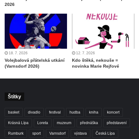
2026
18. 7. 2026
12. 7. 2026
Volejbalová přátelská utkání
Kdo štěká, nekouše =
(Varnsdorf 2026)
novinka Marie Rejfové
Štítky
basket
divadlo
festival
hudba
kniha
koncert
Krásná Lípa
Loreta
muzeum
přednáška
představení
Rumburk
sport
Varnsdorf
výstava
Česká Lípa