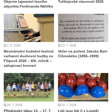
Objevte tajemství lesního
Tolštejnské slavnosti 2026
adjunkta Ferdinanda Náhlíka
2. 8. 2026
23. 7. 2026
Mezinárodní hudební festival
Večer na počest Jakuba Bart-
varhanní duchovní hudby ve
Ćišinského (1856–1909)
Filipově 2026 – XIX. ročník –
zahajovací koncert
20. 7. 2026
19. 7. 2026
Příměstský tábor 13. – 17. 7.
Lidi jsou lidi (i v Loretě)