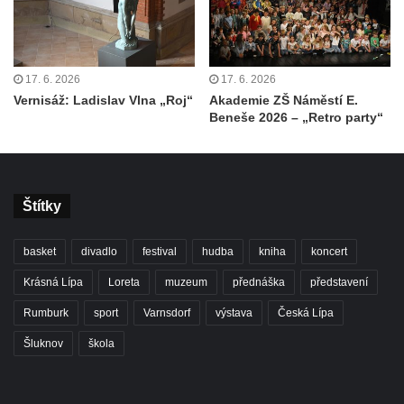
17. 6. 2026
17. 6. 2026
Vernisáž: Ladislav Vlna „Roj“
Akademie ZŠ Náměstí E.
Beneše 2026 – „Retro party“
Štítky
basket
divadlo
festival
hudba
kniha
koncert
Krásná Lípa
Loreta
muzeum
přednáška
představení
Rumburk
sport
Varnsdorf
výstava
Česká Lípa
Šluknov
škola