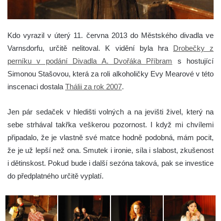
Kdo vyrazil v úterý 11. června 2013 do Městského divadla ve
Varnsdorfu, určitě nelitoval. K vidění byla hra
Drobečky z
perníku v podání Divadla A. Dvořáka Příbram
s hostující
Simonou Stašovou, která za roli alkoholičky Evy Mearové v této
inscenaci dostala
Thálii za rok 2007
.
Jen pár sedaček v hledišti volných a na jevišti živel, který na
sebe strhával takřka veškerou pozornost. I když mi chvílemi
připadalo, že je vlastně své matce hodně podobná, mám pocit,
že je už lepší než ona. Smutek i ironie, síla i slabost, zkušenost
i dětinskost. Pokud bude i další sezóna taková, pak se investice
do předplatného určitě vyplatí.