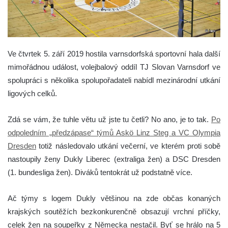
Ve čtvrtek 5. září 2019 hostila varnsdorfská sportovní hala další
mimořádnou událost, volejbalový oddíl TJ Slovan Varnsdorf ve
spolupráci s několika spolupořadateli nabídl mezinárodní utkání
ligových celků.
Zdá se vám, že tuhle větu už jste tu četli? No ano, je to tak.
Po
odpoledním „předzápase“ týmů Askö Linz Steg a VC Olympia
Dresden
totiž následovalo utkání večerní, ve kterém proti sobě
nastoupily ženy Dukly Liberec (extraliga žen) a DSC Dresden
(1. bundesliga žen). Diváků tentokrát už podstatně více.
Ač týmy s logem Dukly většinou na zde občas konaných
krajských soutěžích bezkonkurenčně obsazují vrchní příčky,
celek žen na soupeřky z Německa nestačil. Byť se hrálo na 5