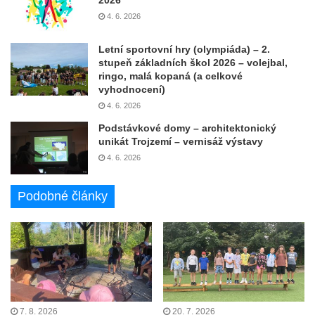
4. 6. 2026
Letní sportovní hry (olympiáda) – 2.
stupeň základních škol 2026 – volejbal,
ringo, malá kopaná (a celkové
vyhodnocení)
4. 6. 2026
Podstávkové domy – architektonický
unikát Trojzemí – vernisáž výstavy
4. 6. 2026
Podobné články
7. 8. 2026
20. 7. 2026