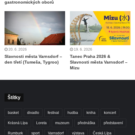
gastronomických oborů
20. 6. 2026
19. 6. 2026
Slavnosti města Varnsdorf –
Tanec Praha 2026 &
den třetí (Tumeša, Tygroo)
Slavnosti města Varnsdorf –
Mizu
Štítky
basket
divadlo
festival
hudba
kniha
koncert
Krásná Lípa
Loreta
muzeum
přednáška
představení
Rumburk
sport
Varnsdorf
výstava
Česká Lípa