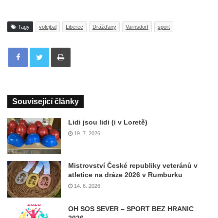
Tagy
volejbal
Liberec
Drážďany
Varnsdorf
sport
Tisknout
Související články
Lidi jsou lidi (i v Loretě)
19. 7. 2026
Mistrovství České republiky veteránů v
atletice na dráze 2026 v Rumburku
14. 6. 2026
OH SOS SEVER – SPORT BEZ HRANIC
2026