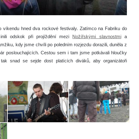
o víkendu hned dva rockové festivaly. Zatímco na Fabriku do
inili odskok při projíždění mezi
Nožířskými slavnostmi
a
mžiku, kdy jsme chvíli po poledním rozjezdu dorazili, duněla z
ár poslouchajících. Cestou sem i tam jsme potkávali hloučky
ak snad se sejde dost platících diváků, aby organizátoři