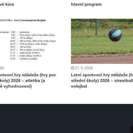
ové kino
hlavní program
026
27. 5. 2026
ortovní hry mládeže (hry pro
Letní sportovní hry mládeže (h
koly) 2026 – atletika (a
střední školy) 2026 – streetball
né vyhodnocení)
volejbal