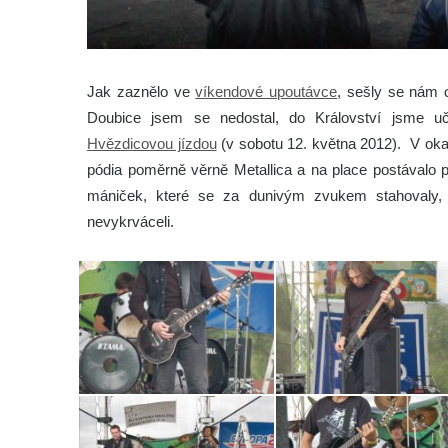
Jak zaznělo ve
víkendové upoutávce
, sešly se nám 
Doubice jsem se nedostal, do Království jsme uč
Hvězdicovou jízdou
(v sobotu 12. května 2012).
V oka
pódia poměrně věrně Metallica a na place postávalo p
mániček, které se za dunivým zvukem stahovaly, t
nevykrváceli.