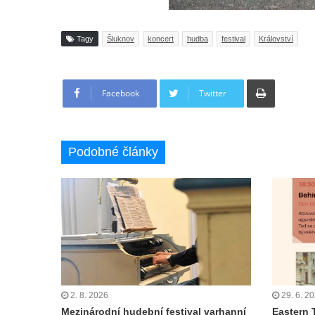
Tagy
Šluknov
koncert
hudba
festival
Království
Tisknout
Facebook
Twitter
Podobné články
2. 8. 2026
29. 6. 2
Mezinárodní hudební festival varhanní
Eastern 