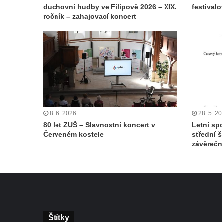
duchovní hudby ve Filipově 2026 – XIX.
festival
ročník – zahajovací koncert
8. 6. 2026
28. 5. 2
80 let ZUŠ – Slavnostní koncert v
Letní sp
Červeném kostele
střední š
závěreč
Štítky