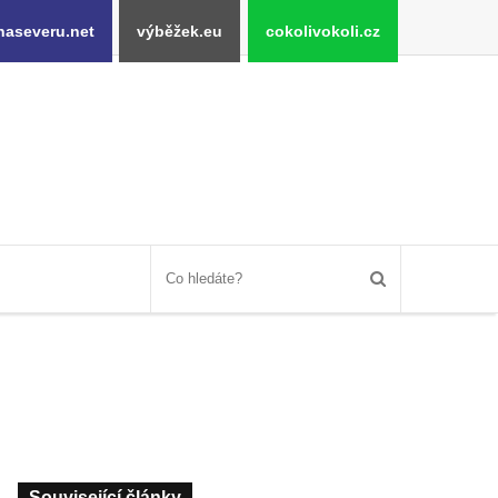
naseveru.net
výběžek.eu
cokolivokoli.cz
Související články