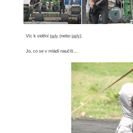
Víc k vidění
tady
(nebo
tady
).
Jo, co se v mládí naučíš…