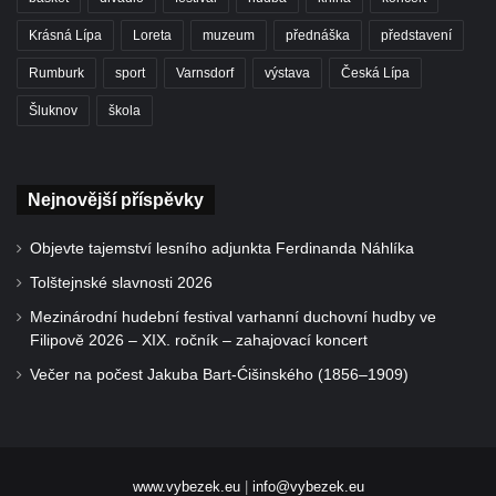
Krásná Lípa
Loreta
muzeum
přednáška
představení
Rumburk
sport
Varnsdorf
výstava
Česká Lípa
Šluknov
škola
Nejnovější příspěvky
Objevte tajemství lesního adjunkta Ferdinanda Náhlíka
Tolštejnské slavnosti 2026
Mezinárodní hudební festival varhanní duchovní hudby ve
Filipově 2026 – XIX. ročník – zahajovací koncert
Večer na počest Jakuba Bart-Ćišinského (1856–1909)
www.vybezek.eu
|
info@vybezek.eu