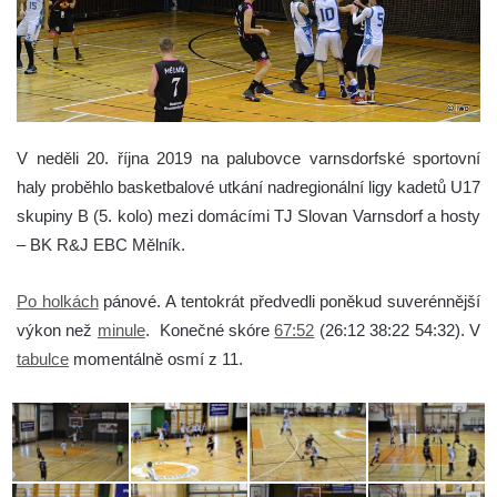
V neděli 20. října 2019 na palubovce varnsdorfské sportovní
haly proběhlo basketbalové utkání nadregionální ligy kadetů U17
skupiny B (5. kolo) mezi domácími TJ Slovan Varnsdorf a hosty
– BK R&J EBC Mělník.
Po holkách
pánové. A tentokrát předvedli poněkud suverénnější
výkon než
minule
. Konečné skóre
67:52
(26:12 38:22 54:32). V
tabulce
momentálně osmí z 11.