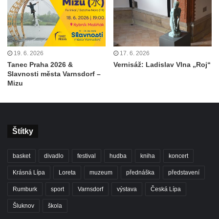
19. 6. 2026
17. 6. 2026
Tanec Praha 2026 &
Vernisáž: Ladislav Vlna „Roj“
Slavnosti města Varnsdorf –
Mizu
Štítky
basket
divadlo
festival
hudba
kniha
koncert
Krásná Lípa
Loreta
muzeum
přednáška
představení
Rumburk
sport
Varnsdorf
výstava
Česká Lípa
Šluknov
škola