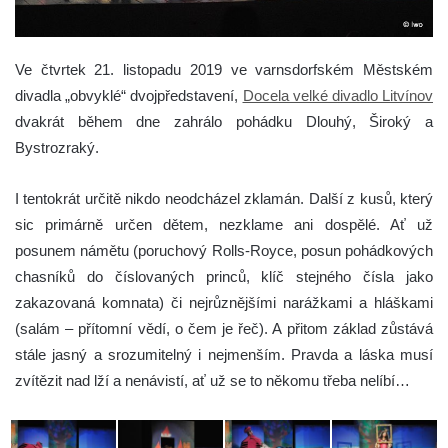
Ve čtvrtek 21. listopadu 2019 ve varnsdorfském Městském
divadla „obvyklé“ dvojpředstavení,
Docela velké divadlo Litvínov
dvakrát během dne zahrálo pohádku Dlouhý, Široký a
Bystrozraký.
I tentokrát určitě nikdo neodcházel zklamán. Další z kusů, který
sic primárně určen dětem, nezklame ani dospělé. Ať už
posunem námětu (poruchový Rolls-Royce, posun pohádkových
chasníků do číslovaných princů, klíč stejného čísla jako
zakazovaná komnata) či nejrůznějšími narážkami a hláškami
(salám – přítomní vědí, o čem je řeč). A přitom základ zůstává
stále jasný a srozumitelný i nejmenším. Pravda a láska musí
zvítězit nad lží a nenávistí, ať už se to někomu třeba nelíbí…