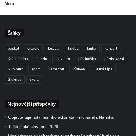
Mizu
Štítky
basket
divadlo
festival
hudba
kniha
koncert
Krásná Lípa
Loreta
muzeum
přednáška
představení
Rumburk
sport
Varnsdorf
výstava
Česká Lípa
Šluknov
škola
Nejnovější příspěvky
Objevte tajemství lesního adjunkta Ferdinanda Náhlíka
Tolštejnské slavnosti 2026