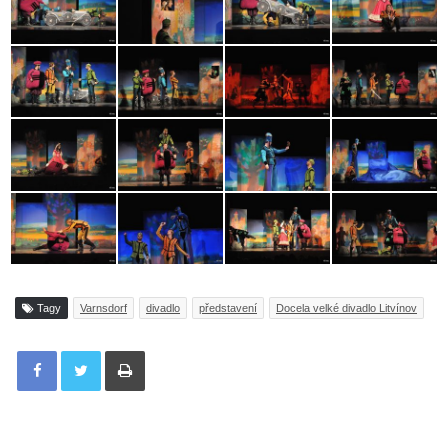
Tagy
Varnsdorf
divadlo
představení
Docela velké divadlo Litvínov
Tisknout