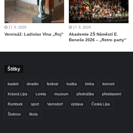
17. 6. 2026
17. 6. 2026
Vernisáž: Ladislav Vlna „Roj“
Akademie ZŠ Náměstí E.
Beneše 2026 – „Retro party“
Štítky
basket
divadlo
festival
hudba
kniha
koncert
Krásná Lípa
Loreta
muzeum
přednáška
představení
Rumburk
sport
Varnsdorf
výstava
Česká Lípa
Šluknov
škola