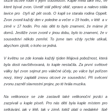
složili otcové rodin v jejím sousedství. Kaple měla také věž, ve
které býval zvon. Uvnitř stál pěkný oltář, vpravo a nalevo stála
lavice pro čtyři až pět osob. O kapli se starala rodina Oppelt.
Zvon zvonil každý den v poledne a večer v 19 hodin, v létě a v
zimě v 17 hodin. Pro nás děti to bylo znamení, že máme jít
domů. Jestliže zvon zvonil v jinou dobu, bylo to znamení, že v
sousedství někdo zemřel. To jsme tam vždy rychle utíkali,
abychom zjistili, o koho se jedná.
V květnu se zde konala každý týden Májová pobožnost, která
byla dosti navštěvovaná, to kaple nestačila. Za první světové
války byl zvon sejmut pro válečné účely, po válce byl pořízen
nový, který zaplatili znovu otcové ze sousedství. Při svěcení
zvonu zazněl slavnostní projev, po té hrála muzika.
Na velikonoce se zde zastavili také velikonoční jezdci a
zazpívali u kaple píseň. Pro nás děti byla kaple místem pro
setkávání, jak v létě, tak v zimě, totéž platí o nedaleké lípě