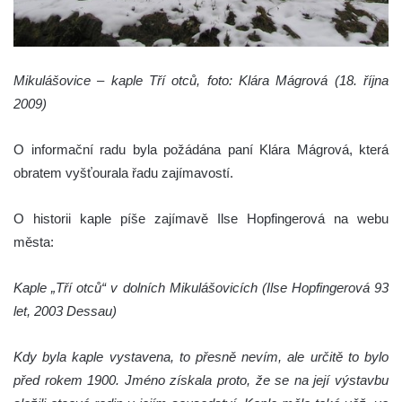
Mikulášovice – kaple Tří otců, foto: Klára Mágrová (18. října
2009)
O informační radu byla požádána paní Klára Mágrová, která
obratem vyšťourala řadu zajímavostí.
O historii kaple píše zajímavě Ilse Hopfingerová na webu
města:
Kaple „Tří otců“ v dolních Mikulášovicích (Ilse Hopfingerová 93
let, 2003 Dessau)
Kdy byla kaple vystavena, to přesně nevím, ale určitě to bylo
před rokem 1900. Jméno získala proto, že se na její výstavbu