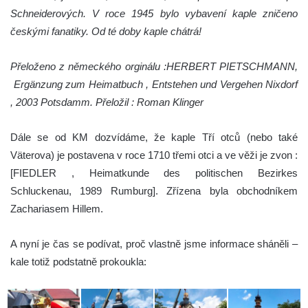
Schneiderových. V roce 1945 bylo vybavení kaple zničeno
českými fanatiky. Od té doby kaple chátrá!
Přeloženo z německého orginálu :HERBERT PIETSCHMANN,
Ergänzung zum Heimatbuch , Entstehen und Vergehen Nixdorf
, 2003 Potsdamm. Přeložil : Roman Klinger
Dále se od KM dozvídáme, že kaple Tří otců (nebo také
Väterova) je postavena v roce 1710 třemi otci a ve věži je zvon :
[FIEDLER , Heimatkunde des politischen Bezirkes
Schluckenau, 1989 Rumburg]. Zřízena byla obchodníkem
Zachariasem Hillem.
A nyní je čas se podívat, proč vlastně jsme informace sháněli –
kale totiž podstatně prokoukla: