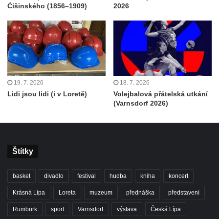
Ćišinského (1856–1909)
2026
19. 7. 2026
18. 7. 2026
Lidi jsou lidi (i v Loretě)
Volejbalová přátelská utkání
(Varnsdorf 2026)
Štítky
basket
divadlo
festival
hudba
kniha
koncert
Krásná Lípa
Loreta
muzeum
přednáška
představení
Rumburk
sport
Varnsdorf
výstava
Česká Lípa