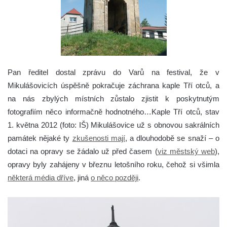
Pan ředitel dostal zprávu do Varů na festival, že v
Mikulášovicích úspěšně pokračuje záchrana kaple Tří otců, a
na nás zbylých místních zůstalo zjistit k poskytnutým
fotografiím něco informačně hodnotného…Kaple Tří otců, stav
1. května 2012 (foto: IŠ)
Mikulášovice už s obnovou sakrálních
památek nějaké ty
zkušenosti mají
, a dlouhodobě se snaží – o
dotaci na opravy se žádalo už před časem (
viz městský web
),
opravy byly zahájeny v březnu letošního roku, čehož si všimla
některá média dříve
, jiná
o něco později
.