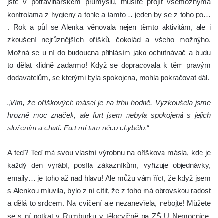
jste v potravinářském průmyslu, musíte projít všemožnýma
kontrolama z hygieny a tohle a tamto… jeden by se z toho po…
. Rok a půl se Alenka věnovala nejen těmto aktivitám, ale i
zkoušení nejrůznějších oříšků, čokolád a všeho možnýho.
Možná se u ní do budoucna přihlásím jako ochutnávač a budu
to dělat klidně zadarmo! Když se dopracovala k těm pravým
dodavatelům, se kterými byla spokojena, mohla pokračovat dál.
„
Vím, že oříškových másel je na trhu hodně. Vyzkoušela jsme
hrozně moc značek, ale furt jsem nebyla spokojená s jejich
složením a chutí. Furt mi tam něco chybělo.“
A teď? Teď má svou vlastní výrobnu na oříšková másla, kde je
každý den vyrábí, posílá zákazníkům, vyřizuje objednávky,
emaily… je toho až nad hlavu! Ale můžu vám říct, že když jsem
s Alenkou mluvila, bylo z ní cítit, že z toho má obrovskou radost
a dělá to srdcem. Na cvičení ale nezanevřela, nebojte! Můžete
se s ní potkat v Rumburku v tělocvičně na ZŠ U Nemocnice,