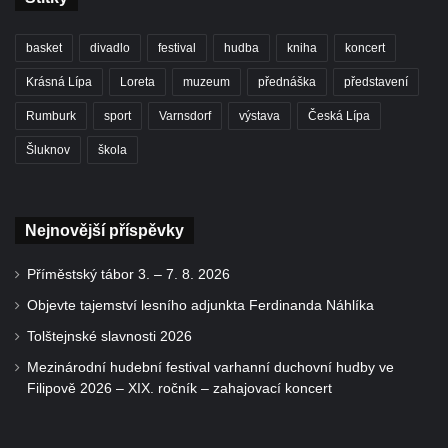
basket
divadlo
festival
hudba
kniha
koncert
Krásná Lípa
Loreta
muzeum
přednáška
představení
Rumburk
sport
Varnsdorf
výstava
Česká Lípa
Šluknov
škola
Nejnovější příspěvky
Příměstský tábor 3. – 7. 8. 2026
Objevte tajemství lesního adjunkta Ferdinanda Náhlíka
Tolštejnské slavnosti 2026
Mezinárodní hudební festival varhanní duchovní hudby ve
Filipově 2026 – XIX. ročník – zahajovací koncert