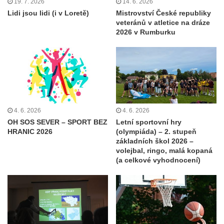
19. 7. 2026
14. 6. 2026
Lidi jsou lidi (i v Loretě)
Mistrovství České republiky
veteránů v atletice na dráze
2026 v Rumburku
4. 6. 2026
4. 6. 2026
OH SOS SEVER – SPORT BEZ
Letní sportovní hry
HRANIC 2026
(olympiáda) – 2. stupeň
základních škol 2026 –
volejbal, ringo, malá kopaná
(a celkové vyhodnocení)