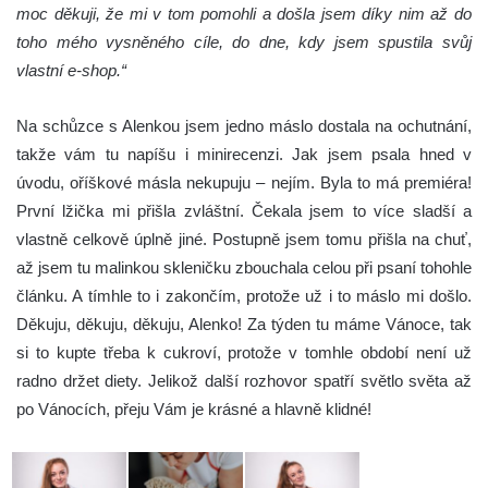
moc děkuji, že mi v tom pomohli a došla jsem díky nim až do
toho mého vysněného cíle, do dne, kdy jsem spustila svůj
vlastní e-shop.“
Na schůzce s Alenkou jsem jedno máslo dostala na ochutnání,
takže vám tu napíšu i minirecenzi. Jak jsem psala hned v
úvodu, oříškové másla nekupuju – nejím. Byla to má premiéra!
První lžička mi přišla zvláštní. Čekala jsem to více sladší a
vlastně celkově úplně jiné. Postupně jsem tomu přišla na chuť,
až jsem tu malinkou skleničku zbouchala celou při psaní tohohle
článku. A tímhle to i zakončím, protože už i to máslo mi došlo.
Děkuju, děkuju, děkuju, Alenko! Za týden tu máme Vánoce, tak
si to kupte třeba k cukroví, protože v tomhle období není už
radno držet diety. Jelikož další rozhovor spatří světlo světa až
po Vánocích, přeju Vám je krásné a hlavně klidné!