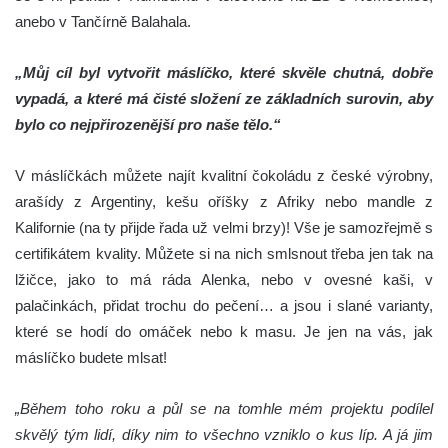
anebo v Tančírně Balahala.
„Můj cíl byl vytvořit máslíčko, které skvěle chutná, dobře
vypadá, a které má čisté složení ze základních surovin, aby
bylo co nejpřirozenější pro naše tělo.“
V máslíčkách můžete najít kvalitní čokoládu z české výrobny,
arašídy z Argentiny, kešu oříšky z Afriky nebo mandle z
Kalifornie (na ty přijde řada už velmi brzy)! Vše je samozřejmě s
certifikátem kvality. Můžete si na nich smlsnout třeba jen tak na
lžičce, jako to má ráda Alenka, nebo v ovesné kaši, v
palačinkách, přidat trochu do pečení… a jsou i slané varianty,
které se hodí do omáček nebo k masu. Je jen na vás, jak
máslíčko budete mlsat!
„Během toho roku a půl se na tomhle mém projektu podílel
skvělý tým lidí, díky nim to všechno vzniklo o kus líp. A já jim