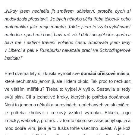
„Nikdy jsem nechtěla jít směrem učitelství, protože bych si
nedokázala představit, že bych někoho učila třeba tělocvik nebo
matematiku, jako moje mamka. Takže jsem to vzala vylučovací
metodou: sport mě baví, baví mě vést děti i dospělé ke sportu a
baví mě i aktivní trávení volného času. Studovala jsem tedy
v Liberci a pak v Rumburku navázala prací ve Schrödingerově
institutu.“
Před dvěma lety si zkusila vyrobit své
domácí oříškové máslo
,
které nechutnalo jenom jí, ale i lidem okolo. Tak proč to nezkusit
ve větším měřítku? Třeba to vyjde! A vyšlo. Sestavila si tedy
svůj plán. Cíl a jednotlivé kroky, kterých je potřeba dosáhnout.
Není to jenom o několika surovinách, umíchaných ve skleničce,
je potřeba zhotovit i celkový vzhled výrobku. Etiketa, logo
značky, webovky, promo… v tomto oboru se zase pohybuju já a
moc dobře vím, jaká je to fuška tohle všechno udělat. A jelikož