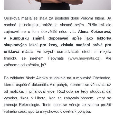
Oříšková másla se stala za poslední dobu velkým hitem. Já
osobně je nekupuju, takže je vlastně nejím. Přišlo mi ale
zajímavé se o tom dozvědět něco víc.
Alena Košnarová,
v Rumburku známá doposavad spíše jako lektorka
skupinových lekcí pro ženy, získala nadšení právě pro
oříšková másla.
Ve svých osmadvaceti letech si rozjela
firmičku se jménem Hepynats (
www.hepynats.cz
). Ale
začneme od začátku, jo?
Po základní škole Alenka studovala na rumburské Obchodce,
kterou úspěšně dokončila. Ale pohyb, kterému se věnovala už
od malička, ji přitahoval více. Rozhodla se tedy studovat dál
vysokou školu v Liberci, kde se zabývala oborem, který se
jmenuje Rekreologie. Tento obor se věnuje aktivnímu prožití
volného času, sportu a výchovou člověka k pohybu.